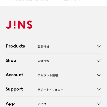
Products
製品情報
メガネ
Shop
店舗情報
サングラス
レンズ
店舗
コンタクトレンズ
Account
アカウント情報
オンラインショップ
老眼鏡
キッズ
マイページ／ログイン
Support
アクセサリー
サポート・フォロー
ログアウト
LINE公式アカウント
お知らせ
App
アプリ
よくあるご質問