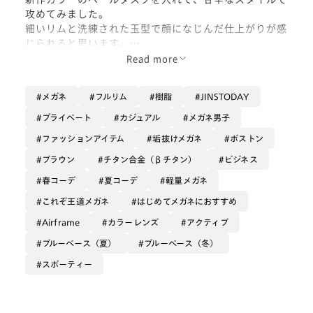
攻めてみました。
細いリムと洗練された玉型で顔になじんだ仕上がりが感
じられると思います。
今季イチオシの組み合わせです。
Read more
いろんなカラーを合わせて楽しんでみてくださいね。
メガネ
フルリム
樹脂
JINSTODAY
プライベート
カジュアル
メガネ男子
ファッションアイテム
垢抜けメガネ
ボストン
ブラウン
チタン合金（βチタン）
ビジネス
春コーデ
夏コーデ
軽量メガネ
これぞ王道メガネ
はじめてメガネにおすすめ
Airframe
カラーレンズ
アクティブ
ブルーベース（夏）
ブルーベース（冬）
スポーティー