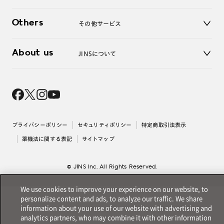
ご利用ガイド
JINSアプリ
お問い合わせ
Others
その他サービス
3D WEB試着
About us
JINSについて
レンズ交換
オンラインギフト
Magnify Life
価格案内
会社概要
採用情報
法人のお客様
出店について
プライバシーポリシー
セキュリティポリシー
特定商取引法表示
薬機法に関する表記
サイトマップ
© JINS Inc. All Rights Reserved.
We use cookies to improve your experience on our website, to
personalize content and ads, to analyze our traffic. We share
information about your use of our website with advertising and
analytics partners, who may combine it with other information