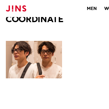
メガネのJINS TOP
JINS MEGANE STYLE
COORDINATE
MEN
W
COORDINATE