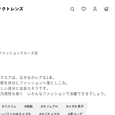
タクトレンズ
0
かファッションクルーズ店
クエアは、なかなかレアな1本。
輪郭を存分にファッションへ落としこみ。
新しい自分に出会えそうです。
、汎用性も高く いろんなファッションで活躍できるでしょう。
フルリム
樹脂
カジュアル
メガネ男子
インパクトのあるメガネ
太ぶちメガネ
夏コーデ