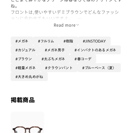
ね。
フロントは,使いやすいデミブラウンでどんなファッシ
ョンに合わせてもいいですよ。
今回はあえてモノトーンのコーディネートでメガネを差
Read more
し色に。
メガネ
フルリム
樹脂
JINSTODAY
カジュアル
メガネ男子
インパクトのあるメガネ
ブラウン
太ぶちメガネ
春コーデ
軽量メガネ
クラウンパント
ブルーベース（夏）
大きめ丸めがね
掲載商品