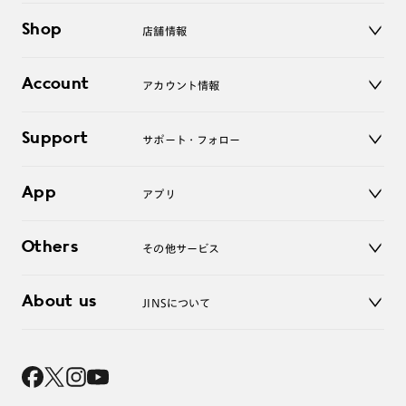
メガネ
Shop
店舗情報
サングラス
レンズ
店舗
コンタクトレンズ
Account
アカウント情報
オンラインショップ
老眼鏡
キッズ
マイページ／ログイン
Support
アクセサリー
サポート・フォロー
ログアウト
LINE公式アカウント
お知らせ
App
アプリ
よくあるご質問
ご利用ガイド
JINSアプリ
お問い合わせ
Others
その他サービス
3D WEB試着
About us
JINSについて
レンズ交換
オンラインギフト
Magnify Life
価格案内
会社概要
採用情報
法人のお客様