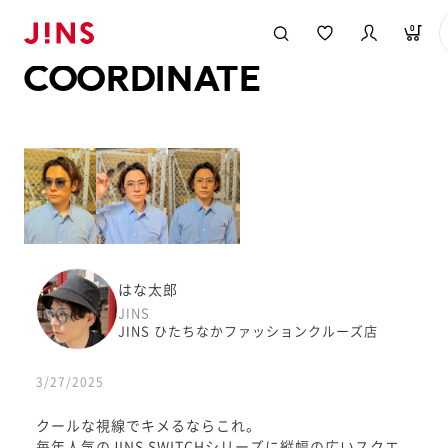
メガネのJINS TOP
JINS MEGANE STYLE
COORDINATE
0
COORDINATE
はな太郎
JINS
JINS ひたちなかファッションクルーズ店
3/27/2025
クールな視線でキメるならこれ。
毎年人気のJINS SWITCHシリーズに縦幅の広いスクエ