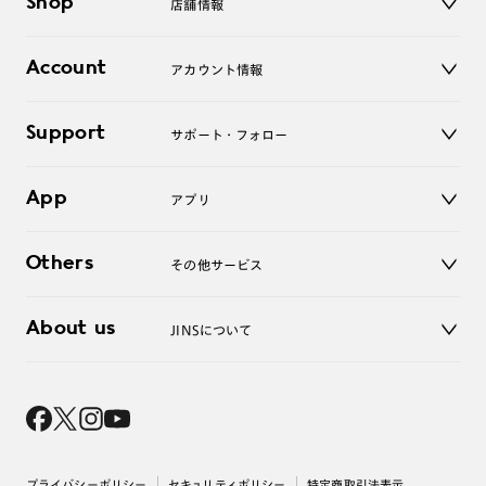
Shop
店舗情報
サングラス
レンズ
店舗
コンタクトレンズ
Account
アカウント情報
オンラインショップ
老眼鏡
キッズ
マイページ／ログイン
Support
アクセサリー
サポート・フォロー
ログアウト
LINE公式アカウント
お知らせ
App
アプリ
よくあるご質問
ご利用ガイド
JINSアプリ
お問い合わせ
Others
その他サービス
3D WEB試着
About us
JINSについて
レンズ交換
オンラインギフト
Magnify Life
価格案内
会社概要
採用情報
法人のお客様
出店について
プライバシーポリシー
セキュリティポリシー
特定商取引法表示