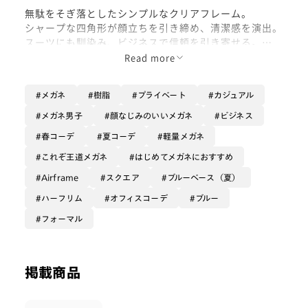
無駄をそぎ落としたシンプルなクリアフレーム。
シャープな四角形が顔立ちを引き締め、清潔感を演出。
スーツにも馴染み、ビジネスで信頼を引き寄せる。
あなたの魅力を引き出す、新定番の一本です。
Read more
今回はシャツスタイルでキメてみました。清潔感が気に
メガネ
樹脂
プライベート
カジュアル
入っています。
メガネ男子
顔なじみのいいメガネ
ビジネス
春コーデ
夏コーデ
軽量メガネ
これぞ王道メガネ
はじめてメガネにおすすめ
Airframe
スクエア
ブルーベース（夏）
ハーフリム
オフィスコーデ
ブルー
フォーマル
掲載商品