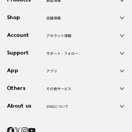
Products
製品情報
メガネ
Shop
店舗情報
サングラス
レンズ
店舗
コンタクトレンズ
Account
アカウント情報
オンラインショップ
老眼鏡
キッズ
マイページ／ログイン
Support
アクセサリー
サポート・フォロー
ログアウト
LINE公式アカウント
お知らせ
App
アプリ
よくあるご質問
ご利用ガイド
JINSアプリ
お問い合わせ
Others
その他サービス
3D WEB試着
About us
JINSについて
レンズ交換
オンラインギフト
Magnify Life
価格案内
会社概要