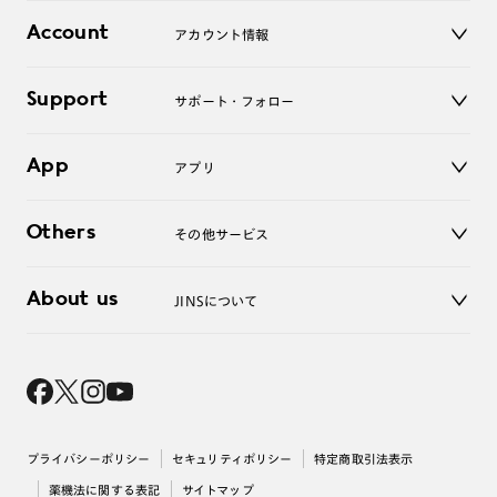
店舗
コンタクトレンズ
Account
アカウント情報
オンラインショップ
老眼鏡
キッズ
マイページ／ログイン
Support
アクセサリー
サポート・フォロー
ログアウト
LINE公式アカウント
お知らせ
App
アプリ
よくあるご質問
ご利用ガイド
JINSアプリ
お問い合わせ
Others
その他サービス
3D WEB試着
About us
JINSについて
レンズ交換
オンラインギフト
Magnify Life
価格案内
会社概要
採用情報
法人のお客様
出店について
プライバシーポリシー
セキュリティポリシー
特定商取引法表示
薬機法に関する表記
サイトマップ