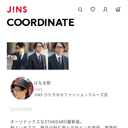
メガネのJINS TOP
JINS MEGANE STYLE
COORDINATE
0
COORDINATE
はな太郎
JINS
JINS ひたちなかファッションクルーズ店
11/13/2023
オーソドックスなSTANDARD最新版。
程よい太さで、商品の耐久度とデザインを担保。実践的