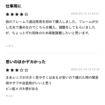
仕事用に
ご注文の手順は以下をご参照ください。
2024/07/15 21:53:51
1. カート画面内「レンズ選択へ」ボタンより「度つきレン
他のフレームで遠近両用を初めて購入しました。フレームが少
ズまたは店舗でレンズ作成」を選択
し丈夫で重めなのでこちらを購入。調整をしてもらいました
2. 遠近レンズより「遠近両用」を選択のうえ、購入手続き
が、ちょっとずれ気味のため再度調整したいと思います。
画面へ
しゅう
3. 「度数がわからない方・店舗でレンズ作成」を選択
※オプションレンズと組み合わせた遠近両用（累進）レンズはオンラインシ
ョップでご注文できません。
思いのほかデカかった
※フレームの天地幅は30mm以上推奨です。その他注意事項はレンズガイド
をご参照ください。
2025/01/14 13:14:18
※JINS極上遠近レンズは追加料金22,000円（税込み）を頂戴いたします。
※単焦点レンズでレンズ交換券を選択の場合、店舗で遠近両用代5,500円
まあレンズが大きく見やすくはあるが安いので壊れた時の緊急
（税込み）を頂戴いたします。
用やサブや自室用がいいと思う
ビン底メガネ感がある
キョン