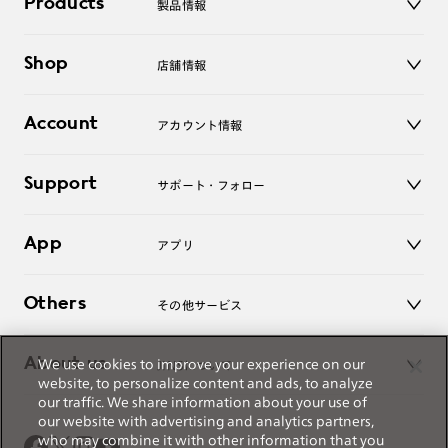
Products
製品情報
メガネ
Shop
店舗情報
サングラス
レンズ
店舗
コンタクトレンズ
Account
アカウント情報
オンラインショップ
老眼鏡
キッズ
マイページ／ログイン
Support
アクセサリー
サポート・フォロー
ログアウト
LINE公式アカウント
お知らせ
App
アプリ
よくあるご質問
ご利用ガイド
JINSアプリ
お問い合わせ
Others
その他サービス
3D WEB試着
About us
We use cookies to improve your experience on our
JINSについて
レンズ交換
website, to personalize content and ads, to analyze
オンラインギフト
our traffic. We share information about your use of
Magnify Life
価格案内
our website with advertising and analytics partners,
会社概要
who may combine it with other information that you