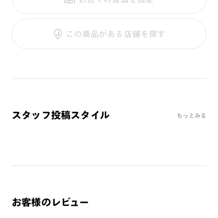
テンプル：サスティナブル素材
調光UVダブルカット
調光SCREEN
ご利用ガイド
くもり止めレンズ
この商品がある店舗を探す
カラーレンズ：ダークカラー
カラーレンズ：ミディアムカラー
カラーレンズ：ライトカラー
カラーレンズ：トレンドカラー
コンシーラーカラー
コンシーラーカラーUVダブルカット
スタッフ投稿スタイル
もっとみる
偏光レンズ
アクティブレンズ
UVダブルカットレンズ
JINS VIOLET+
ミラーレンズ
※オンラインショップで作成可能なレンズはショッピングカート内で表示され
お客様のレビュー
るレンズに限ります。それ以外の対応レンズについてはJINS実店舗でお取り扱
いしております。