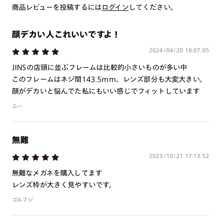
※注文時に【度つき】→【レンズ交換券を発行】をお選びのうえ、店頭にてオ
商品レビューを投稿するには
ログイン
してください。
プションレンズ代金をお支払いください。（※一部レンズ交換不可の商品を
除きます。）
※お選び頂くフレームや度数によっては作成できない場合がございます。
顔デカい人これいいですよ！
※RIM限定の記載があるカラーレンズは商品名に＜R!M＞の記載があるフレー
ムのみの対応となります。
2024/04/20 18:07:05
※詳しくは
レンズガイド
をご確認ください。
JINSの店頭に並ぶフレームは比較的小さいものが多い中
このフレームはネジ間143.5mm、レンズ部分も大変大きい。
顔がデカいと悩んでた私にもいい感じでフィットしています
よくある質問
ふー
Q
オンラインショップで遠近両用レンズ（累進レンズ）のメ
ガネを作成できますか？
無難
A
オンラインショップで遠近両用レンズ（クリアレンズの
2023/10/21 17:13:52
み）をご注文の場合、レンズ交換券を選択後に店舗にて度
無難なメガネを購入してます
つき対応可能です。
レンズ枠が大きく見やすいです。
商品とレンズ交換券が届きましたらお近くのJINS店舗へご
ゴルフジ
持参ください。なお、特注レンズの為、後日お渡しとなり
作成日数をいただきます。