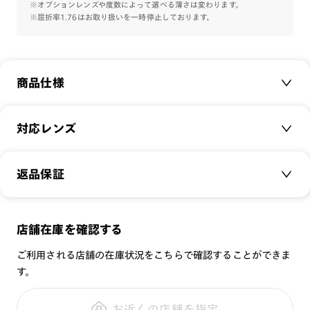
※オプションレンズや度数によって選べる薄さは変わります。
※屈折率1.76はお取り扱いを一時停止しております。
商品仕様
商品名：
Basic Bold
対応レンズ
品番：
MGF-23S-114
サイズ：
クリアレンズ（常用・老眼鏡用）
56□18-152○39
返品保証
無敵コーティング
重さ：
17
g
重さについて
遠近レンズ
スタイル：
スクエア
JINS SCREEN
メガネの度数が合わなくなっても、
店舗在庫を確認する
シリーズ：
STANDARD
可視光調光レンズ
ご購入から半年間、2回まで交換保証可能
性別：
MEN
ご利用される店舗の在庫状況をこちらで確認することができま
可視光調光UVダブルカットレンズ
す。
鼻パッド：
フレーム一体型
可視光調光SCREEN
全国の店舗で無料フィッティング
フレーム素材：
フロント：サスティナブル素材
調光レンズ
修理のご相談もいつでもお気軽に
お近くの店舗を指定