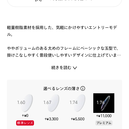
軽量樹脂素材を採用した、気軽にかけやすいエントリーモデ
ル。
ややボリュームのある太めのフレームにベーシックな玉型で、
掛けこなしやすく普段使いしやすいデザインに仕上げていま
す。
続きを読む
人気のカラーリングで取り揃えました。
選べるレンズの薄さ
※こちらの商品のカラー・柄によっては個体差がございます。
※ラバーモダン部分は、ご自身でも調整が可能です。折り曲げ
を何度も繰り返すと、破損に繋がる可能性があるのでご注意く
ださい。
+¥0
+¥11,000
+¥3,300
+¥5,500
標準レンズ
プレミアム