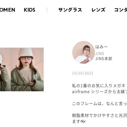
サングラス
レンズ
コン
OMEN
KIDS
はみー
JINS
JINS本部
10/20/2022
私の1番のお気に入りメガネ
airframe シリーズから
このフレームは、なんと言
樹脂素材でかけやすさと光
ます👓