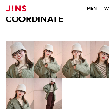
メガネのJINS TOP
JINS MEGANE STYLE
COORDINATE
MEN
W
COORDINATE