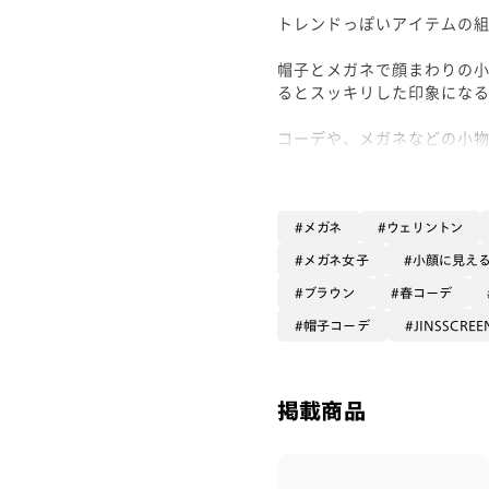
トレンドっぽいアイテムの
帽子とメガネで顔まわりの
るとスッキリした印象になる
コーデや、メガネなどの小物
フレームカラー: ブラウンデミ
レンズカラー: SCREEN25
メガネ
ウェリントン
顔型: 丸顔
メガネ女子
小顔に見え
ブラウン
春コーデ
帽子コーデ
JINSSCRE
掲載商品