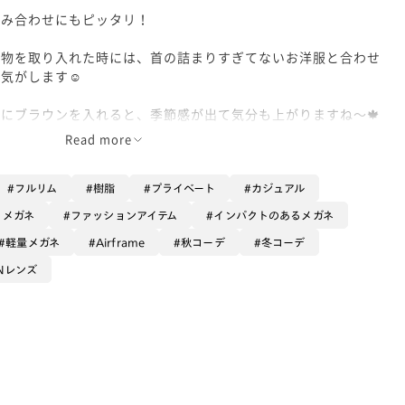
組み合わせにもピッタリ！
小物を取り入れた時には、首の詰まりすぎてないお洋服と合わせ
気がします☺️
にブラウンを入れると、季節感が出て気分も上がりますね〜🍁
Read more
(386)
フルリム
樹脂
プライベート
カジュアル
るメガネ
ファッションアイテム
インパクトのあるメガネ
軽量メガネ
Airframe
秋コーデ
冬コーデ
ENレンズ