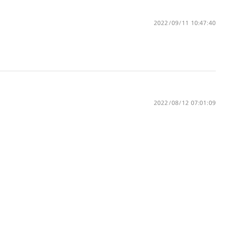
特注レンズの為、後日お渡しとなり作成
日数をいただきます。
2022/09/11 10:47:40
ご注文の手順は以下をご参照ください。
1. カート画面内「レンズ選択へ」ボタン
より「度つきレンズまたは店舗でレン
ズ作成」を選択
2022/08/12 07:01:09
2. 遠近レンズより「遠近両用」を選択の
うえ、購入手続き画面へ
3. 「度数がわからない方・店舗でレンズ
作成」を選択
※オプションレンズと組み合わせた遠近両用（累
進）レンズはオンラインショップでご注文できませ
ん。
※フレームの天地幅は30mm以上推奨です。その他注
意事項はレンズガイドをご参照ください。
※JINS極上遠近レンズは追加料金22,000円（税込
み）を頂戴いたします。
※単焦点レンズでレンズ交換券を選択の場合、店舗