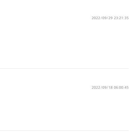
す。）
※お選び頂くフレームや度数によっては作成できない場
合がございます。
2022/09/29 23:21:35
※RIM限定の記載があるカラーレンズは商品名に＜R!M
＞の記載があるフレームのみの対応となります。
※詳しくは
レンズガイド
をご確認ください。
よくある質問
Q
オンラインショップで遠近両用レンズ
（累進レンズ）のメガネを作成できます
か？
2022/09/18 06:00:45
A
オンラインショップで遠近両用レンズ
（クリアレンズのみ）をご注文の場合、
レンズ交換券を選択後に店舗にて度つき
対応可能です。
商品とレンズ交換券が届きましたらお近
くのJINS店舗へご持参ください。なお、