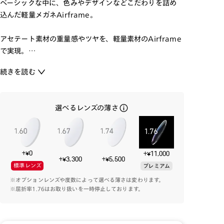
ベーシックな中に、色みやデザインなどこだわりを詰め
込んだ軽量メガネAirframe。
アセテート素材の重量感やツヤを、軽量素材のAirframe
で実現。
メガネ本来のカタチを意識した、フレームの美しい流
続きを読む
れ、細部への作りこみにこだわり、バランスの良い量感と
軽さを兼ね備えています。
合わせやすいベーシックなカラーで幅広い年代の方にマ
選べるレンズの薄さ
ッチする実用的な1本です。
※こちらの商品のカラー・柄によっては個体差がござい
ます。
+¥0
+¥11,000
+¥3,300
+¥5,500
標準レンズ
プレミアム
※オプションレンズや度数によって選べる薄さは変わります。
※屈折率1.76はお取り扱いを一時停止しております。