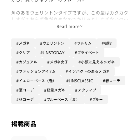
角のあるウェリントンタイプですが、この型はカクカク
しすぎておらず角が丸めなのでキリッとしすぎないのが
ポイント！
Read more
優しい印象を残しつつ、カジュアルに掛けられる一本で
す☺️
メガネ
ウェリントン
フルリム
樹脂
お店でも、老若男女問わず皆さんに人気な印象です！
クリア
JINSTODAY
プライベート
カジュアル
メガネ女子
小顔に見えるメガネ
さらにこのペールブルー！！絶妙なクリア加減が可愛す
ぎます〜💙
ファッションアイテム
インパクトのあるメガネ
とっても透け感があるのと、若干くすんだ感じのブルー
イエローベース（春）
JINSCLASSIC
春コーデ
なので、カラーフレームなのに全然浮かないんです！お
夏コーデ
軽量メガネ
アクティブ
顔やコーデにスッと馴染んで掛けやすいカラーですね〜
☺️
秋コーデ
ブルーベース（夏）
ブルー
今回はブルーシャツと合わせてみましたが、シンプルな
コーデに差し色として掛けるのも絶対可愛いです！
掲載商品
主役にも脇役にもなれる万能フレームですね✨
このシリーズは、他のカラーもトレンドっぽい絶妙可愛