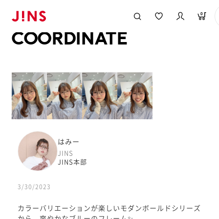
メガネのJINS TOP
JINS MEGANE STYLE
COORDINATE
0
COORDINATE
はみー
JINS
JINS本部
3/30/2023
カラーバリエーションが楽しいモダンボールドシリーズ
から、爽やかなブルーのフレーム✨