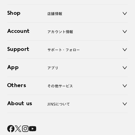
メガネ
Shop
店舗情報
サングラス
レンズ
店舗
コンタクトレンズ
Account
アカウント情報
オンラインショップ
老眼鏡
キッズ
マイページ／ログイン
Support
アクセサリー
サポート・フォロー
ログアウト
LINE公式アカウント
お知らせ
App
アプリ
よくあるご質問
ご利用ガイド
JINSアプリ
お問い合わせ
Others
その他サービス
3D WEB試着
About us
JINSについて
レンズ交換
オンラインギフト
Magnify Life
価格案内
会社概要
採用情報