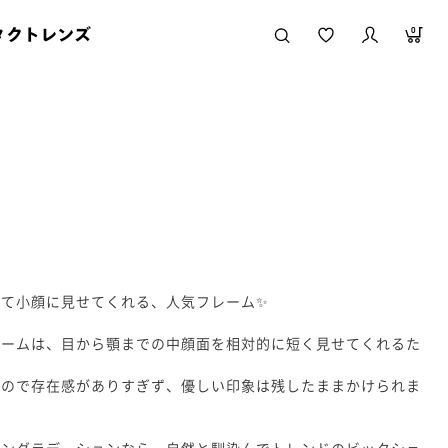
タクトレンズ
0
して小顔に見せてくれる、人気フレーム✨
レームは、目から顎までの中顔面を相対的に短く見せてくれるた
なので存在感がありすぎず、優しい印象は残したままかけられま
ウングラデーションなら、自然と馴染んでトレンドのビックシェ