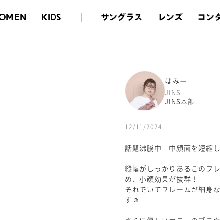
サングラス
レンズ
コン
OMEN
KIDS
はみー
JINS
JINS本部
12/11/2024
話題沸騰中！中顔面を短縮
縦幅がしっかりあるこのフ
め、小顔効果が抜群！
それでいてフレームが細身
す☺️
さらに優しいカラーのブラ