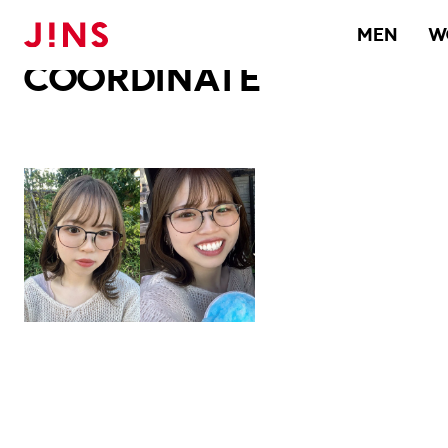
メガネのJINS TOP
JINS MEGANE STYLE
COORDINATE
MEN
W
COORDINATE