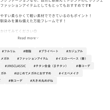
ファッションアイテムとしてもとってもおすすめです❣️
けやすい柔らかくて軽い素材でできているのもポイント！
顔馴染みを兼ね備えた万能フレームです！
かけてみてください😊
Read more
フルリム
樹脂
プライベート
カジュアル
るメガネ
ファッションアイテム
イエローベース（春）
JINSCLASSIC
チタン合金（βチタン）
春コーデ
メガネ
はじめてメガネにおすすめ
イエベメイク
ズ
秋コーデ
大きめ丸めがね