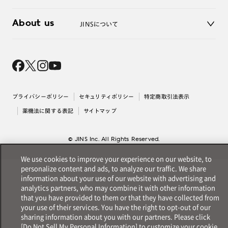
3D WEB試着
About us
JINSについて
レンズ交換
オンラインギフト
Magnify Life
価格案内
会社概要
採用情報
法人のお客様
出店について
プライバシーポリシー
セキュリティポリシー
特定商取引法表示
薬機法に関する表記
サイトマップ
© JINS Inc. All Rights Reserved.
We use cookies to improve your experience on our website, to
personalize content and ads, to analyze our traffic. We share
information about your use of our website with advertising and
analytics partners, who may combine it with other information
that you have provided to them or that they have collected from
your use of their services. You have the right to opt-out of our
sharing information about you with our partners. Please click
[Do Not Sell My Personal Information] to customize your cookie