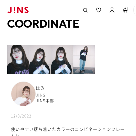
メガネのJINS TOP
JINS MEGANE STYLE
COORDINATE
0
COORDINATE
はみー
JINS
JINS本部
12/8/2022
使いやすい落ち着いたカラーのコンビネーションフレー
ム✨