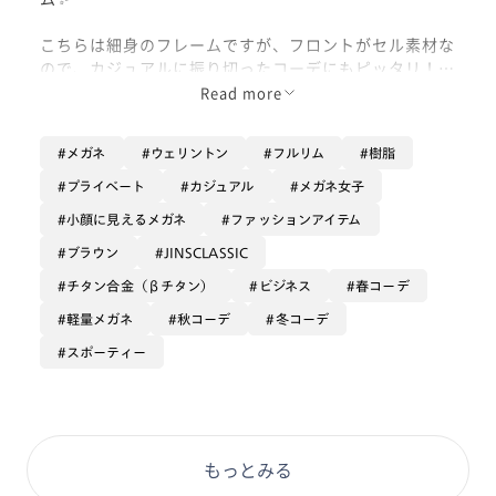
こちらは細身のフレームですが、フロントがセル素材な
ので、カジュアルに振り切ったコーデにもピッタリ！
綺麗目でもストリートでもいける、万能フレームです☺️
Read more
色んなお洋服を楽しまれる方や、毎日使いの方にとって
メガネ
ウェリントン
フルリム
樹脂
もおすすめです！
プライベート
カジュアル
メガネ女子
軽くて掛けやすく、お肌にも優しいβチタニウムをテン
小顔に見えるメガネ
ファッションアイテム
プルに使用しているので、掛け心地も本当に軽いんで
す！
ブラウン
JINSCLASSIC
チタン合金（βチタン）
ビジネス
春コーデ
フレームカラー: ブラウンササグラデーション(07)
軽量メガネ
秋コーデ
冬コーデ
顔型: 丸顔
スポーティー
もっとみる