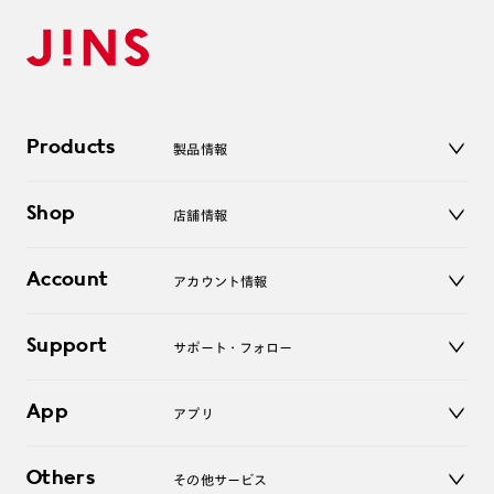
Products
製品情報
メガネ
Shop
店舗情報
サングラス
レンズ
店舗
コンタクトレンズ
Account
アカウント情報
オンラインショップ
老眼鏡
キッズ
マイページ／ログイン
Support
アクセサリー
サポート・フォロー
ログアウト
LINE公式アカウント
お知らせ
App
アプリ
よくあるご質問
ご利用ガイド
JINSアプリ
お問い合わせ
Others
その他サービス