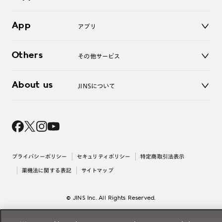
LINE公式アカウント
お知らせ
App
アプリ
よくあるご質問
ご利用ガイド
JINSアプリ
お問い合わせ
Others
その他サービス
3D WEB試着
About us
JINSについて
レンズ交換
オンラインギフト
Magnify Life
価格案内
会社概要
採用情報
法人のお客様
出店について
プライバシーポリシー
セキュリティポリシー
特定商取引法表示
薬機法に関する表記
サイトマップ
© JINS Inc. All Rights Reserved.