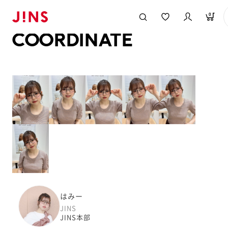
メガネのJINS TOP
JINS MEGANE STYLE
COORDINATE
0
COORDINATE
はみー
JINS
JINS本部