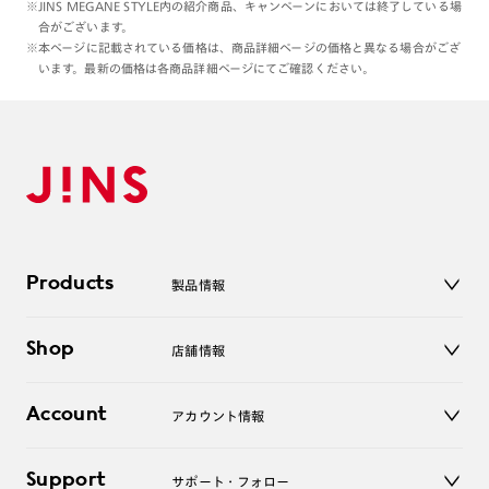
※JINS MEGANE STYLE内の紹介商品、キャンペーンにおいては終了している場
合がございます。
※本ページに記載されている価格は、商品詳細ページの価格と異なる場合がござ
います。最新の価格は各商品詳細ページにてご確認ください。
Products
製品情報
メガネ
Shop
店舗情報
サングラス
レンズ
店舗
コンタクトレンズ
Account
アカウント情報
オンラインショップ
老眼鏡
キッズ
マイページ／ログイン
Support
アクセサリー
サポート・フォロー
ログアウト