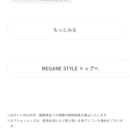
小顔効果とおしゃれ感、使いやすさといいとこどりの、
万能フレーム！一本あると毎日が彩りますよ☺️
フレームカラー: ブラック(94)
もっとみる
MEGANE STYLE トップへ
※当サイト内の文字・画像等全ての情報の無断転載を禁止いたします。
※オプションレンズは、販売状況により取り扱いを終了している場合がございま
す。