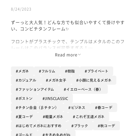
8/24/2023
ずーっと大人気！どんな方でも似合いやすくて掛けやす
い、コンビチタンフレーム✨
フロントがプラスチックで、テンプルはメタルのこのフ
レームはこのバランスが可愛すぎる！
カジュアルでもフォーマルでも合わせやすいので、お仕
Read more
事でもお出かけでも、ずーっと可愛くいられる万能フレ
ームです🧑‍💻👒❣️
メガネ
フルリム
樹脂
プライベート
玉型も優しいボストンで柔らかく見せてくれますが、縦
カジュアル
メガネ女子
小顔に見えるメガネ
幅は大きすぎないのでマスクとの併用でもスッキリ掛け
ファッションアイテム
イエローベース（春）
られて、スマートな印象も残してくれます！
ボストン
JINSCLASSIC
そして、お鼻のブリッジ部分もメタルなのがポイント！
チタン合金（βチタン）
ビジネス
春コーデ
アクセサリーみたいで可愛すぎますよね〜💍
夏コーデ
軽量メガネ
これぞ王道メガネ
素材も軽くて柔らかいβチタンを使用しているので、長
はじめてメガネにおすすめ
ブラック
秋コーデ
時間の使用やリラックスしたい時にもピッタリです。
ゴールド
大きめ丸めがね