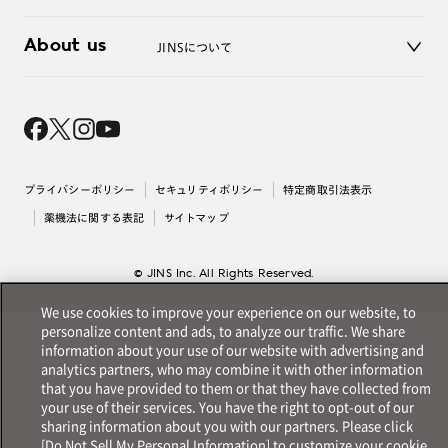
3D WEB試着
About us
JINSについて
レンズ交換
オンラインギフト
Magnify Life
価格案内
会社概要
採用情報
法人のお客様
出店について
プライバシーポリシー
セキュリティポリシー
特定商取引法表示
薬機法に関する表記
サイトマップ
© JINS Inc. All Rights Reserved.
We use cookies to improve your experience on our website, to
personalize content and ads, to analyze our traffic. We share
information about your use of our website with advertising and
analytics partners, who may combine it with other information
that you have provided to them or that they have collected from
your use of their services. You have the right to opt-out of our
sharing information about you with our partners. Please click
[Do Not Sell My Personal Information] to customize your cookie