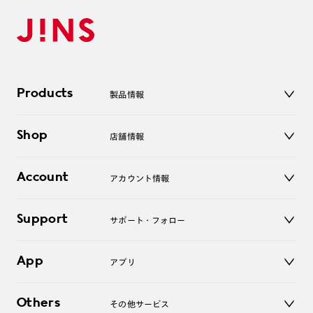
Products
製品情報
メガネ
Shop
店舗情報
サングラス
レンズ
店舗
コンタクトレンズ
Account
アカウント情報
オンラインショップ
老眼鏡
キッズ
マイページ／ログイン
Support
アクセサリー
サポート・フォロー
ログアウト
LINE公式アカウント
お知らせ
App
アプリ
よくあるご質問
ご利用ガイド
JINSアプリ
お問い合わせ
Others
その他サービス