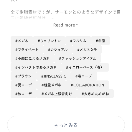
全て樹脂素材ですが、サーモンとのようなデザインで目
元に視線が釘付け！
Read more
上の方に目線を持って来てくれ、角もある玉型でお顔を
スッキリ見せてくれます☺️
メガネ
ウェリントン
フルリム
樹脂
柔らかいブラウンは、キツくなりすぎず掛けやすい！
プライベート
カジュアル
メガネ女子
ちょっと個性的でオシャレなメガネをお探しの方に、と
小顔に見えるメガネ
ファッションアイテム
ってもオススメです❣️
インパクトのあるメガネ
イエローベース（春）
ブラウン
JINSCLASSIC
春コーデ
フレームカラー: ブラウンデミ(86)
夏コーデ
軽量メガネ
COLLABORATION
秋コーデ
メガネ上級者向け
大きめ丸めがね
もっとみる