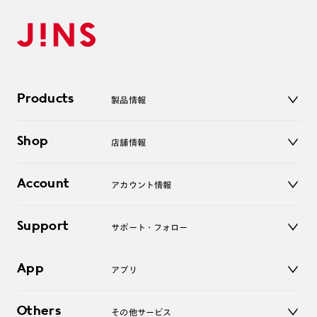
Products
製品情報
メガネ
Shop
店舗情報
サングラス
レンズ
店舗
コンタクトレンズ
Account
アカウント情報
オンラインショップ
老眼鏡
キッズ
マイページ／ログイン
Support
アクセサリー
サポート・フォロー
ログアウト
LINE公式アカウント
お知らせ
App
アプリ
よくあるご質問
ご利用ガイド
JINSアプリ
お問い合わせ
Others
その他サービス