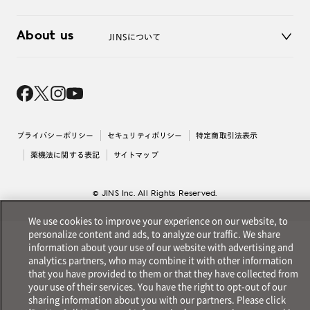
3D WEB試着
About us
JINSについて
レンズ交換
オンラインギフト
Magnify Life
価格案内
会社概要
採用情報
法人のお客様
出店について
プライバシーポリシー
セキュリティポリシー
特定商取引法表示
薬機法に関する表記
サイトマップ
© JINS Inc. All Rights Reserved.
We use cookies to improve your experience on our website, to
personalize content and ads, to analyze our traffic. We share
information about your use of our website with advertising and
analytics partners, who may combine it with other information
that you have provided to them or that they have collected from
your use of their services. You have the right to opt-out of our
sharing information about you with our partners. Please click