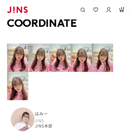
メガネのJINS TOP
JINS MEGANE STYLE
COORDINATE
0
COORDINATE
はみー
JINS
JINS本部