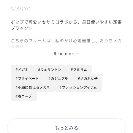
5/15/2023
ポップで可愛いセサミコラボから、毎日使いやすい定番
ブラック✨
こちらのフレームは、私のかけ心地最推し、おうちメガ
ネ素材！
薄くてとっても柔らかいテンプルと、シリコン鼻盛りパ
Read more
ッドで、かけていることを忘れるふんわりとしたかけ心
地です🪽
メガネ
ウェリントン
フルリム
鼻パットのクリングス(金属の細い金具)が無い作りなの
プライベート
カジュアル
メガネ女子
で、ついついかけたまま寝てしまったり踏んづけてしま
小顔に見えるメガネ
ファッションアイテム
ったりしやすい方でも壊れにくいです😆
春コーデ
更に、テンプルエンドの内側には、毎日頑張るあなたへ
贈るキャラクターからのメッセージが、、、！
フレームカラーによって言葉も違うんです〜〜〜可愛す
ぎます🥲
もっとみる
ぜひそれも楽しんでみてみてくださいね❣️