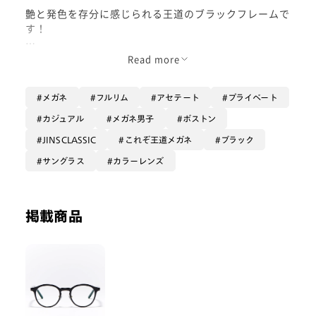
艶と発色を存分に感じられる王道のブラックフレームで
す！
定番のボストン型と細めのフレームが、どの角度からも
Read more
しっくりきますし、顔へのおさまりが良いですね！
メガネ
フルリム
アセテート
プライベート
定番、シンプルだからこそ！！
カラーを入れてサングラスにしちゃうのもありではない
カジュアル
メガネ男子
ボストン
でしょうか？🤔
JINSCLASSIC
これぞ王道メガネ
ブラック
着用カラー:フェアブラウン50F（RIM限定カラー）
サングラス
カラーレンズ
掲載商品