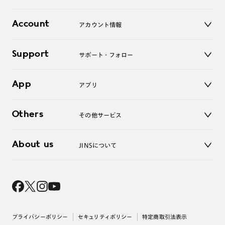
レンズ
店舗
コンタクトレンズ
Account
アカウント情報
オンラインショップ
老眼鏡
キッズ
マイページ／ログイン
Support
アクセサリー
サポート・フォロー
ログアウト
LINE公式アカウント
お知らせ
App
アプリ
よくあるご質問
ご利用ガイド
JINSアプリ
お問い合わせ
Others
その他サービス
3D WEB試着
About us
JINSについて
レンズ交換
オンラインギフト
Magnify Life
価格案内
会社概要
採用情報
法人のお客様
出店について
プライバシーポリシー
セキュリティポリシー
特定商取引法表示