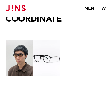
メガネのJINS TOP
JINS MEGANE STYLE
COORDINATE
MEN
W
COORDINATE