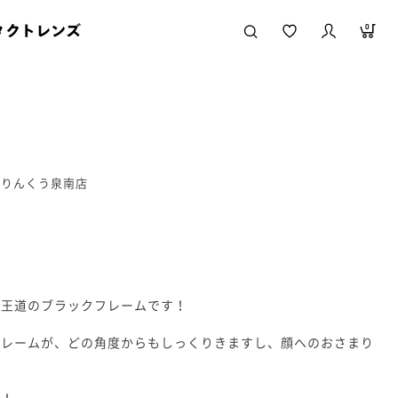
タクトレンズ
0
ルりんくう泉南店
る王道のブラックフレームです！
フレームが、どの角度からもしっくりきますし、顔へのおさまり
！！