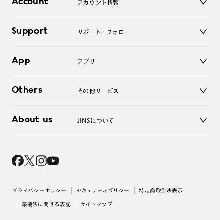
Account
アカウント情報
オンラインショップ
老眼鏡
キッズ
マイページ／ログイン
Support
アクセサリー
サポート・フォロー
ログアウト
LINE公式アカウント
お知らせ
App
アプリ
よくあるご質問
ご利用ガイド
JINSアプリ
お問い合わせ
Others
その他サービス
3D WEB試着
About us
JINSについて
レンズ交換
オンラインギフト
Magnify Life
価格案内
会社概要
採用情報
法人のお客様
出店について
プライバシーポリシー
セキュリティポリシー
特定商取引法表示
薬機法に関する表記
サイトマップ