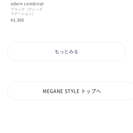
odern combinat
ion&titanium
ブラック（グレーグ
ラデーション）
¥3,300
もっとみる
MEGANE STYLE トップへ