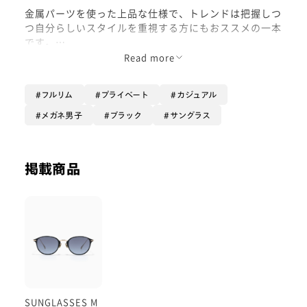
金属パーツを使った上品な仕様で、トレンドは把握しつ
つ自分らしいスタイルを重視する方にもおススメの一本
です。
Read more
サングラスに合わせて統一感のあるオールブラックコー
デにしてみました！
フルリム
プライベート
カジュアル
これからの時期にぴったりのサングラス見つけてみてく
メガネ男子
ブラック
サングラス
ださい🕶
掲載商品
-情報-
顔型:面長
PD(瞳孔間距離):66
着用品番: UUF-23S-159_394
SUNGLASSES M