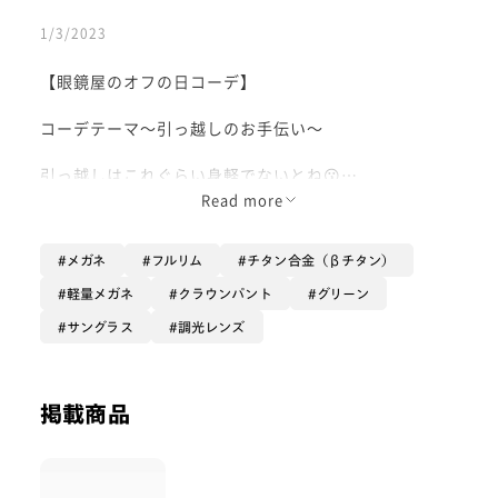
1/3/2023
【眼鏡屋のオフの日コーデ】
コーデテーマ〜引っ越しのお手伝い〜
引っ越しはこれぐらい身軽でないとね😗
そんな中でもおしゃれには気を使いたい
Read more
じゃあオールチタンしかないでしょ！！！
メガネ
フルリム
チタン合金（βチタン）
チタンでかけ心地も軽くしなやかで耐久性抜群です💪
軽量メガネ
クラウンパント
グリーン
今回はカーキのスウェットパンツを履いたので、同系色
サングラス
調光レンズ
のカーキのフレームを選んでみました！
レンズは調光レンズなので、紫外線を浴びるとサングラ
スに早替わりで2本持ち歩く必要なしです😎
掲載商品
今なら店頭でこちらのフレームもセールになっているの
でお早めに！