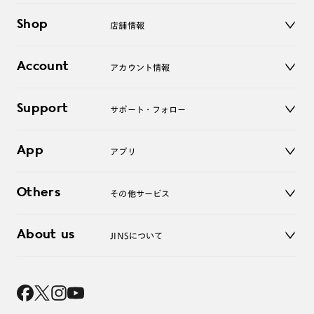
メガネ
Shop
店舗情報
サングラス
レンズ
店舗
コンタクトレンズ
Account
アカウント情報
オンラインショップ
老眼鏡
キッズ
マイページ／ログイン
Support
アクセサリー
サポート・フォロー
ログアウト
LINE公式アカウント
お知らせ
App
アプリ
よくあるご質問
ご利用ガイド
JINSアプリ
お問い合わせ
Others
その他サービス
3D WEB試着
About us
JINSについて
レンズ交換
オンラインギフト
Magnify Life
価格案内
会社概要
採用情報
法人のお客様