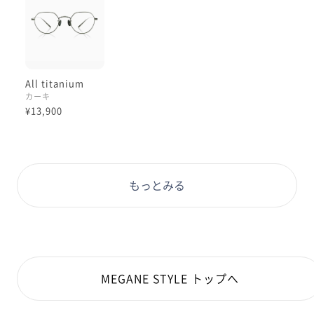
-情報-
顔型:面長
PD(瞳孔間距離):66
着用品番:MTF-20S-266_28
All titanium
カーキ
¥13,900
もっとみる
MEGANE STYLE トップへ