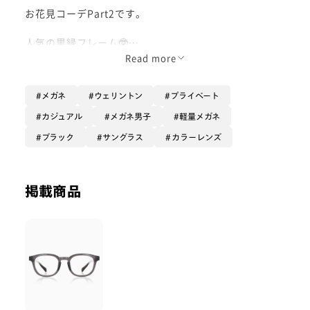
お花見コーデPart2です。
人気の黒縁フレーム🤓
軽量なので長時間かけても疲れにくいです！
Read more
普段のコーディネートのアクセントとして取り入れやす
メガネ
ウェリントン
プライベート
い商品です！
カジュアル
メガネ男子
軽量メガネ
今回はメガネをメインでシンプルなコーディネートにし
ブラック
サングラス
カラーレンズ
てみました✨
-情報-
顔型:面長
掲載商品
PD(瞳孔間距離):66
着用品番: URF-22A-161_94
カラーレンズ:ジンジャー