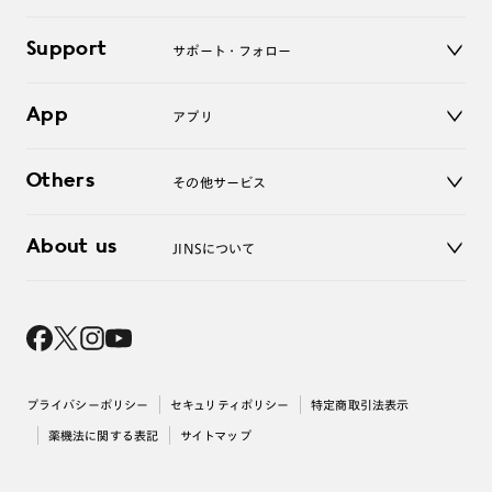
キッズ
マイページ／ログイン
Support
アクセサリー
サポート・フォロー
ログアウト
LINE公式アカウント
お知らせ
App
アプリ
よくあるご質問
ご利用ガイド
JINSアプリ
お問い合わせ
Others
その他サービス
3D WEB試着
About us
JINSについて
レンズ交換
オンラインギフト
Magnify Life
価格案内
会社概要
採用情報
法人のお客様
出店について
プライバシーポリシー
セキュリティポリシー
特定商取引法表示
薬機法に関する表記
サイトマップ