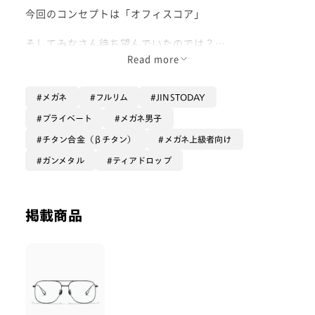
今回のコンセプトは「オフィスコア」
そしてみなさん待ち望んでいたのでは？
チタン素材の！
Read more
ティアドロップの！
ツーブリッジを！！！！
メガネ
フルリム
JINSTODAY
今流行りのY2Kからアメカジ、古着など色んなコーデの
プライベート
メガネ男子
アクセントになること間違いなし🫶
チタン合金（βチタン）
メガネ上級者向け
一部店舗限定フレームなのでなるべくお早めにゲットし
ガンメタル
ティアドロップ
てください💪
掲載商品