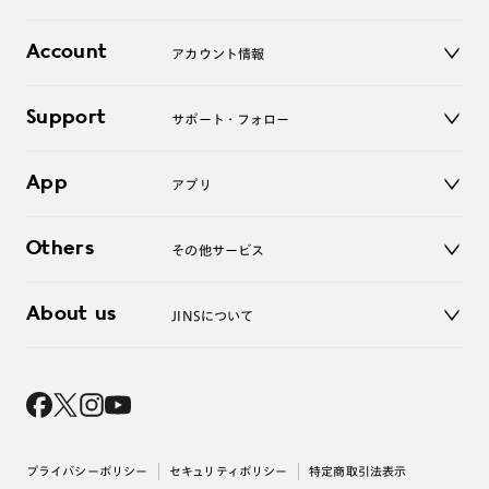
レンズ
店舗
コンタクトレンズ
Account
アカウント情報
オンラインショップ
老眼鏡
キッズ
マイページ／ログイン
Support
アクセサリー
サポート・フォロー
ログアウト
LINE公式アカウント
お知らせ
App
アプリ
よくあるご質問
ご利用ガイド
JINSアプリ
お問い合わせ
Others
その他サービス
3D WEB試着
About us
JINSについて
レンズ交換
オンラインギフト
Magnify Life
価格案内
会社概要
採用情報
法人のお客様
出店について
プライバシーポリシー
セキュリティポリシー
特定商取引法表示