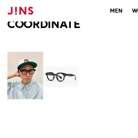
メガネのJINS TOP
JINS MEGANE STYLE
COORDINATE
MEN
W
COORDINATE