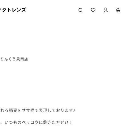
タクトレンズ
0
ルりんくう泉南店
れる稲妻をササ柄で表現しております⚡️
で、いつものベッコウに飽きた方ぜひ！