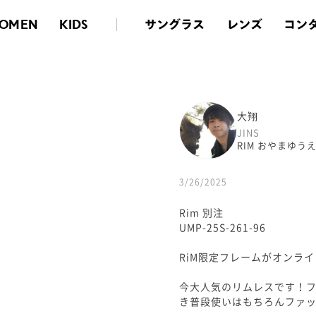
サングラス
レンズ
コン
OMEN
KIDS
大翔
JINS
RIM おやまゆ
3/26/2025
Rim 別注
UMP-25S-261-96
RiM限定フレームがオンラ
今大人気のリムレスです！
き普段使いはもちろんファ