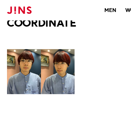
メガネのJINS TOP
JINS MEGANE STYLE
COORDINATE
MEN
W
COORDINATE