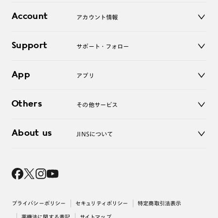
レンズ
店舗
コンタクトレンズ
Account
アカウント情報
オンラインショップ
老眼鏡
キッズ
マイページ／ログイン
Support
アクセサリー
サポート・フォロー
ログアウト
LINE公式アカウント
お知らせ
App
アプリ
よくあるご質問
ご利用ガイド
JINSアプリ
お問い合わせ
Others
その他サービス
3D WEB試着
About us
JINSについて
レンズ交換
オンラインギフト
Magnify Life
価格案内
会社概要
採用情報
法人のお客様
出店について
プライバシーポリシー
セキュリティポリシー
特定商取引法表示
薬機法に関する表記
サイトマップ