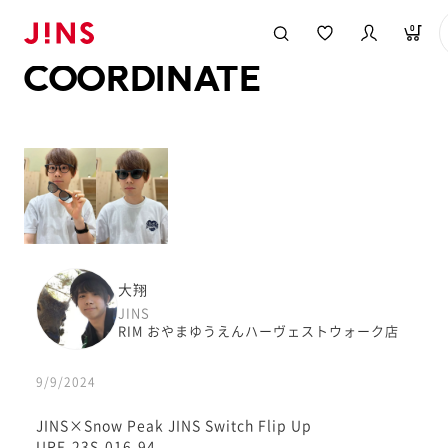
メガネのJINS TOP
JINS MEGANE STYLE
COORDINATE
0
COORDINATE
大翔
JINS
RIM おやまゆうえんハーヴェストウォーク店
9/9/2024
JINS×Snow Peak JINS Switch Flip Up
URF-23S-016-94