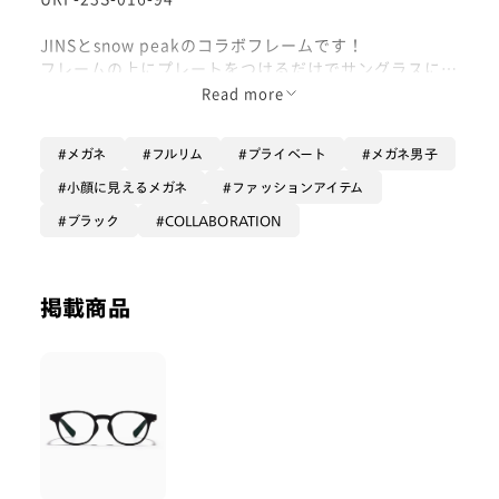
JINSとsnow peakのコラボフレームです！
フレームの上にプレートをつけるだけでサングラスにな
り、プレートをつけたままフリップアップできるのでと
Read more
ても便利です！
メガネ
フルリム
プライベート
メガネ男子
限定のコラボケースとセリートもついてきます！
小顔に見えるメガネ
ファッションアイテム
オプションは【無敵コーティング】がオススメです！レ
ブラック
COLLABORATION
ンズの傷や反射にとても強くなります！ぜひ！
掲載商品