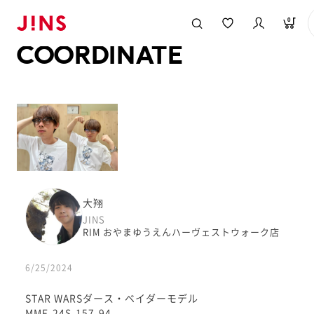
メガネのJINS TOP
JINS MEGANE STYLE
COORDINATE
0
COORDINATE
大翔
JINS
RIM おやまゆうえんハーヴェストウォーク店
6/25/2024
STAR WARSダース・ベイダーモデル
MMF-24S-157-94