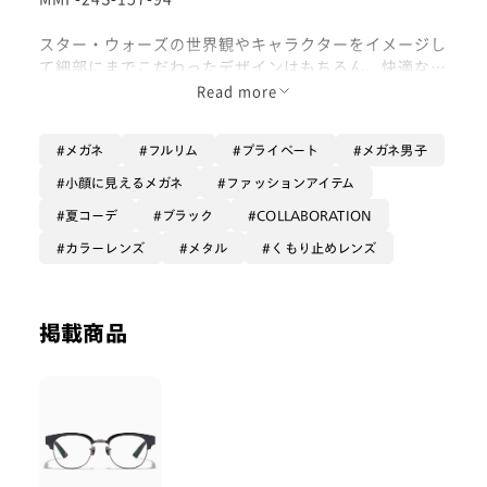
スター・ウォーズの世界観やキャラクターをイメージし
て細部にまでこだわったデザインはもちろん、快適なか
け心地を追求しました。
Read more
名言やモチーフ、印象的なアイコンを散りばめた細部ま
でスキのないデザインとなっています！
メガネ
フルリム
プライベート
メガネ男子
オプションは【カラーレンズ】のペールダスクに【クモ
小顔に見えるメガネ
ファッションアイテム
リドメ】をつけています！ぜひ！
夏コーデ
ブラック
COLLABORATION
カラーレンズ
メタル
くもり止めレンズ
掲載商品