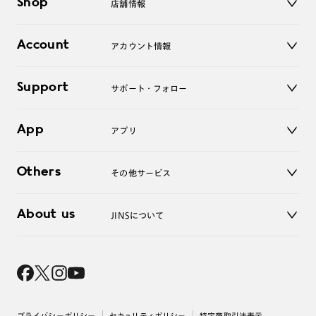
Shop
店舗情報
サングラス
レンズ
店舗
コンタクトレンズ
Account
アカウント情報
オンラインショップ
老眼鏡
キッズ
マイページ／ログイン
Support
アクセサリー
サポート・フォロー
ログアウト
LINE公式アカウント
お知らせ
App
アプリ
よくあるご質問
ご利用ガイド
JINSアプリ
お問い合わせ
Others
その他サービス
3D WEB試着
About us
JINSについて
レンズ交換
オンラインギフト
Magnify Life
価格案内
会社概要
採用情報
法人のお客様
出店について
プライバシーポリシー
セキュリティポリシー
特定商取引法表示