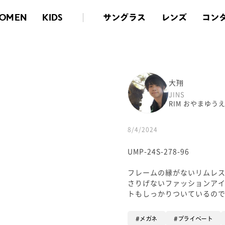
サングラス
レンズ
コン
OMEN
KIDS
大翔
JINS
RIM おやまゆ
8/4/2024
UMP-24S-278-96
フレームの縁がないリムレ
さりげないファッションア
トもしっかりついているので
メガネ
プライベート