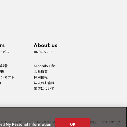
rs
About us
ービス
JINSについて
B試着
Magnify Life
交換
会社概要
インギフト
採用情報
内
法人のお客様
出店について
セキュリティポリシー
特定商取引法表示
薬機法に関する表記
サイトマップ
ell My Personal Information
OK