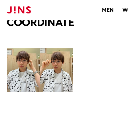
メガネのJINS TOP
JINS MEGANE STYLE
COORDINATE
MEN
W
COORDINATE