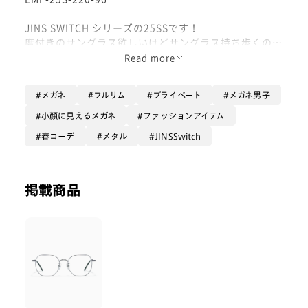
JINS SWITCH シリーズの25SSです！
度付きのサングラス欲しいけどサングラス持ち歩くのは
なぁという方にぴったりのメガネです！プレートをつけ
Read more
なければ普通のメガネとして、つければサングラスには
やがわりするのでめちゃ使い勝手良きです！
メガネ
フルリム
プライベート
メガネ男子
今年はフレームとプレートのセット販売となっておりプ
レート専用のケースもついてきます！
小顔に見えるメガネ
ファッションアイテム
春コーデ
メタル
JINSSwitch
オプションは【UVダブルカット】がオススメです！レ
ンズ裏側からの反射にも対応しています！ぜひ！
掲載商品