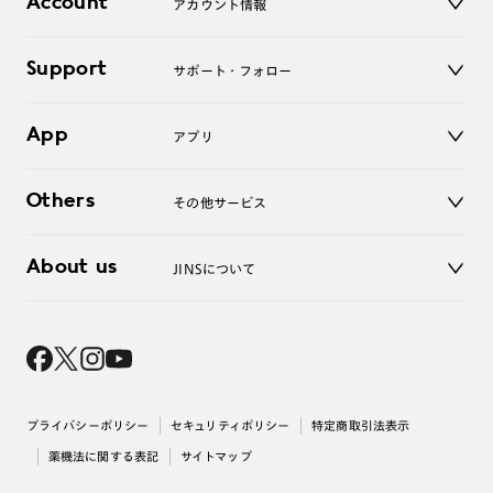
Account
アカウント情報
オンラインショップ
老眼鏡
キッズ
マイページ／ログイン
Support
アクセサリー
サポート・フォロー
ログアウト
LINE公式アカウント
お知らせ
App
アプリ
よくあるご質問
ご利用ガイド
JINSアプリ
お問い合わせ
Others
その他サービス
3D WEB試着
About us
JINSについて
レンズ交換
オンラインギフト
Magnify Life
価格案内
会社概要
採用情報
法人のお客様
出店について
プライバシーポリシー
セキュリティポリシー
特定商取引法表示
薬機法に関する表記
サイトマップ