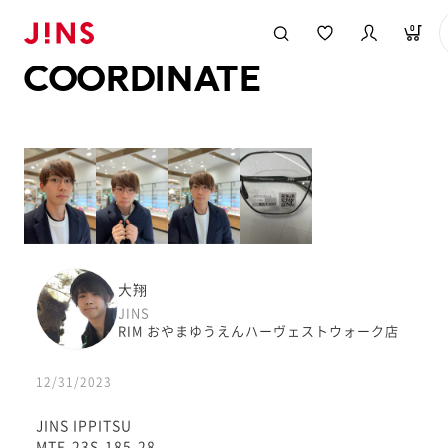
メガネのJINS TOP
JINS MEGANE STYLE
COORDINATE
0
COORDINATE
大翔
JINS
RIM おやまゆうえんハーヴェストウォーク店
12/31/2023
JINS IPPITSU
MTF-23S-185-28