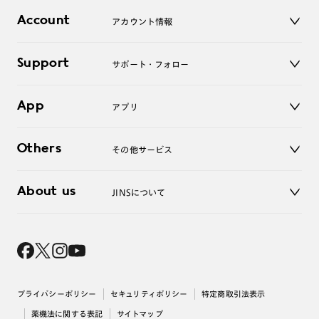
店舗
コンタクトレンズ
Account
アカウント情報
オンラインショップ
老眼鏡
キッズ
マイページ／ログイン
Support
アクセサリー
サポート・フォロー
ログアウト
LINE公式アカウント
お知らせ
App
アプリ
よくあるご質問
ご利用ガイド
JINSアプリ
お問い合わせ
Others
その他サービス
3D WEB試着
About us
JINSについて
レンズ交換
オンラインギフト
Magnify Life
価格案内
会社概要
採用情報
法人のお客様
出店について
プライバシーポリシー
セキュリティポリシー
特定商取引法表示
薬機法に関する表記
サイトマップ