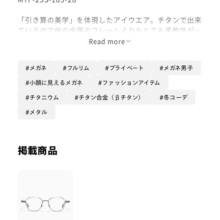
「引き算の美学」を体現したアイウエア。チタンで出来
ているので他の金属のフレームよりもとても柔軟性があ
り軽量のため長時間掛けてきても疲れにくいフレームで
Read more
す。鯖江の職人による彫金のため機械彫りでは出せない
温かみを感じさせるフレームになっています。
メガネ
フルリム
プライベート
メガネ男子
オプションは【無敵コーティング】がオススメです。傷
小顔に見えるメガネ
ファッションアイテム
に強いだけでなく反射防止や静電気防止もついているの
チタニウム
チタン合金（βチタン）
冬コーデ
でよりメガネを長くお使いいただけます！ぜひ！
メタル
掲載商品