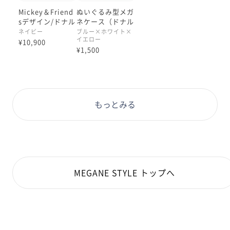
Mickey＆Friend
ぬいぐるみ型メガ
sデザイン/ドナル
ネケース（ドナル
ドダックモデル
ドダックデザイ
ネイビー
ブルー×ホワイト×
イエロー
ン）
¥10,900
¥1,500
もっとみる
MEGANE STYLE トップへ