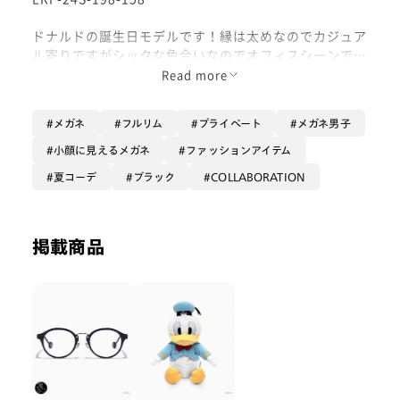
ドナルドの誕生日モデルです！縁は太めなのでカジュア
ル寄りですがシックな色合いなのでオフィスシーンでも
使いやすいです！限定のケースやメガネ拭きもついてき
Read more
ます！
メガネ
フルリム
プライベート
メガネ男子
そしてドナルドのぬいぐるみケースも別売りで販売して
います！
小顔に見えるメガネ
ファッションアイテム
夏コーデ
ブラック
COLLABORATION
オプションは【カラーレンズ】がオススメです！ドナル
ドに合わせてブルー系のカラーをつけるのはいかがでし
ょうか？ぜひ！
掲載商品