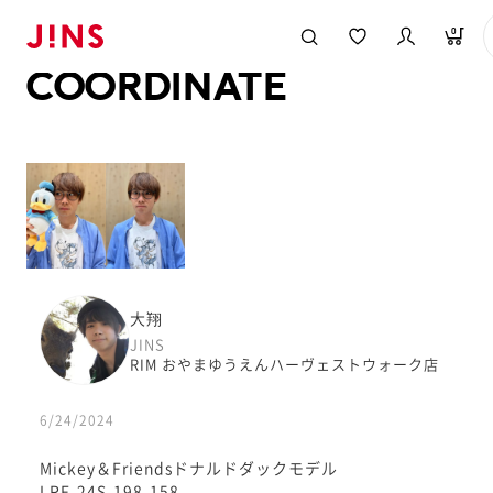
メガネのJINS TOP
JINS MEGANE STYLE
COORDINATE
0
COORDINATE
大翔
JINS
RIM おやまゆうえんハーヴェストウォーク店
6/24/2024
Mickey＆Friendsドナルドダックモデル
LRF-24S-198-158