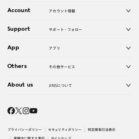
レンズ
店舗
コンタクトレンズ
Account
アカウント情報
オンラインショップ
老眼鏡
キッズ
マイページ／ログイン
Support
アクセサリー
サポート・フォロー
ログアウト
LINE公式アカウント
お知らせ
App
アプリ
よくあるご質問
ご利用ガイド
JINSアプリ
お問い合わせ
Others
その他サービス
3D WEB試着
About us
JINSについて
レンズ交換
オンラインギフト
Magnify Life
価格案内
会社概要
採用情報
法人のお客様
出店について
プライバシーポリシー
セキュリティポリシー
特定商取引法表示
薬機法に関する表記
サイトマップ