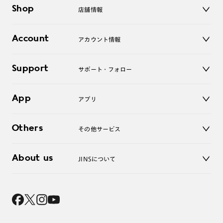
メガネ
Shop
店舗情報
サングラス
レンズ
店舗
コンタクトレンズ
Account
アカウント情報
オンラインショップ
老眼鏡
キッズ
マイページ／ログイン
Support
アクセサリー
サポート・フォロー
ログアウト
LINE公式アカウント
お知らせ
App
アプリ
よくあるご質問
ご利用ガイド
JINSアプリ
お問い合わせ
Others
その他サービス
3D WEB試着
About us
JINSについて
レンズ交換
オンラインギフト
Magnify Life
価格案内
会社概要
採用情報
法人のお客様