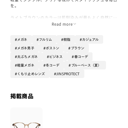
を。
ライトブラウンのカラーは肌馴染みが最もよく自然にか
けることができます。
Read more
目元に輝く、あなただけの軽快なデザイン。
メガネ
フルリム
樹脂
カジュアル
花粉の時期も恥ずかしくないメガネで乗り切りません
か？
メガネ男子
ボストン
ブラウン
太ぶちメガネ
ビジネス
春コーデ
軽量メガネ
冬コーデ
ブルーベース（夏）
くもり止めレンズ
JINSPROTECT
掲載商品