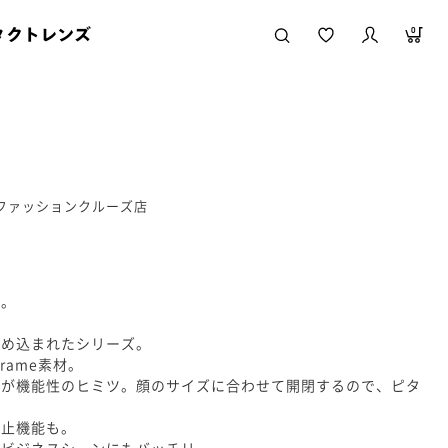
タクトレンズ
0
かファッションクルーズ店
ネ。
詰め込まれたシリーズ。
rame素材。
ネが機能性のヒミツ。顔のサイズに合わせて開閉するので、ピタ
防止機能も。
でビジネスシーンにもバッチリ。