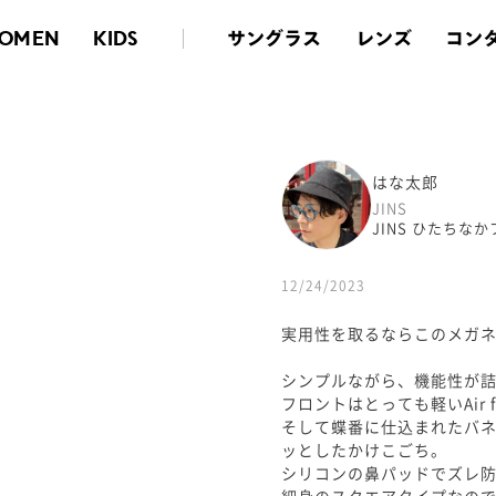
サングラス
レンズ
コン
OMEN
KIDS
はな太郎
JINS
JINS ひたちな
12/24/2023
実用性を取るならこのメガ
シンプルながら、機能性が
フロントはとっても軽いAir f
そして蝶番に仕込まれたバ
ッとしたかけこごち。
シリコンの鼻パッドでズレ
細身のスクエアタイプなの