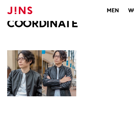
メガネのJINS TOP
JINS MEGANE STYLE
COORDINATE
MEN
W
COORDINATE