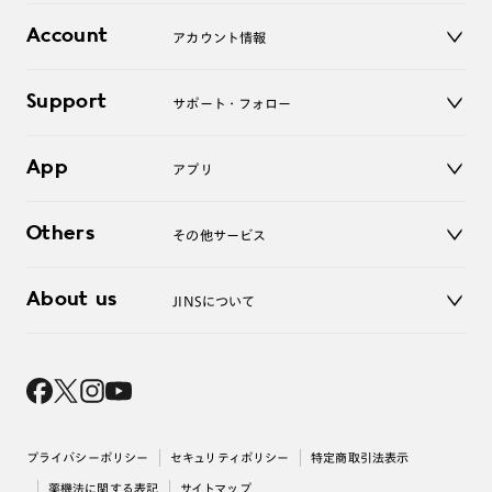
レンズ
店舗
コンタクトレンズ
Account
アカウント情報
オンラインショップ
老眼鏡
キッズ
マイページ／ログイン
Support
アクセサリー
サポート・フォロー
ログアウト
LINE公式アカウント
お知らせ
App
アプリ
よくあるご質問
ご利用ガイド
JINSアプリ
お問い合わせ
Others
その他サービス
3D WEB試着
About us
JINSについて
レンズ交換
オンラインギフト
Magnify Life
価格案内
会社概要
採用情報
法人のお客様
出店について
プライバシーポリシー
セキュリティポリシー
特定商取引法表示
薬機法に関する表記
サイトマップ