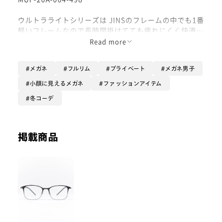
ウルトラライトシリーズは JINSのフレームの中でも1番
軽いフレームなので長時間掛けてても疲れにくく快適に
メガネをお使いいただけます！！
Read more
ビジネスシーンだけでなくプライベートでも使いやすい
デザインとなっています！！
メガネ
フルリム
プライベート
メガネ男子
オプションレンズはゲームをするときやテレワークなど
小顔に見えるメガネ
ファッションアイテム
画面を見るときにあると便利な【JINS SCREEN】がお
冬コーデ
すすめです！25%cut/40%cut/60%cutの3種類展開で
す！
掲載商品