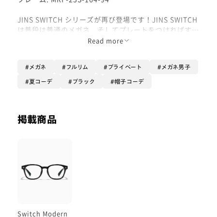
JINS SWITCH シリーズが再び登場です！JINS SWITCH
は普段は普通のメガネ、そしてプレートをつければすぐ
サングラスになるという商品です！今回はフレームとプ
Read more
レートを別々で購入できるのでよりオシャレの幅が広が
ります！
メガネ
フルリム
プライベート
メガネ男子
オプションは【UVWカット】がおすすめです！裏面か
夏コーデ
ブラック
帽子コーデ
ら反射して目に入ってくる紫外線もカットすることがで
きます！ぜひ！
掲載商品
Switch Modern