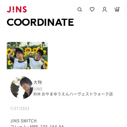
メガネのJINS TOP
JINS MEGANE STYLE
COORDINATE
0
COORDINATE
大翔
JINS
RIM おやまゆうえんハーヴェストウォーク店
7/27/2023
JINS SWITCH
フレーム: MRF-23S-164-94