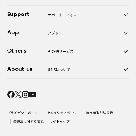
老眼鏡
キッズ
マイページ／ログイン
Support
アクセサリー
サポート・フォロー
ログアウト
LINE公式アカウント
お知らせ
App
アプリ
よくあるご質問
ご利用ガイド
JINSアプリ
お問い合わせ
Others
その他サービス
3D WEB試着
About us
JINSについて
レンズ交換
オンラインギフト
Magnify Life
価格案内
会社概要
採用情報
法人のお客様
出店について
プライバシーポリシー
セキュリティポリシー
特定商取引法表示
薬機法に関する表記
サイトマップ