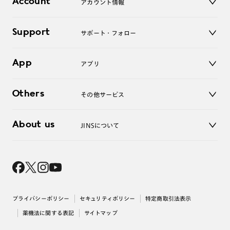
Account
アカウント情報
オンラインショップ
老眼鏡
キッズ
マイページ／ログイン
Support
アクセサリー
サポート・フォロー
ログアウト
LINE公式アカウント
お知らせ
App
アプリ
よくあるご質問
ご利用ガイド
JINSアプリ
お問い合わせ
Others
その他サービス
3D WEB試着
About us
JINSについて
レンズ交換
オンラインギフト
Magnify Life
価格案内
会社概要
採用情報
法人のお客様
出店について
プライバシーポリシー
セキュリティポリシー
特定商取引法表示
薬機法に関する表記
サイトマップ