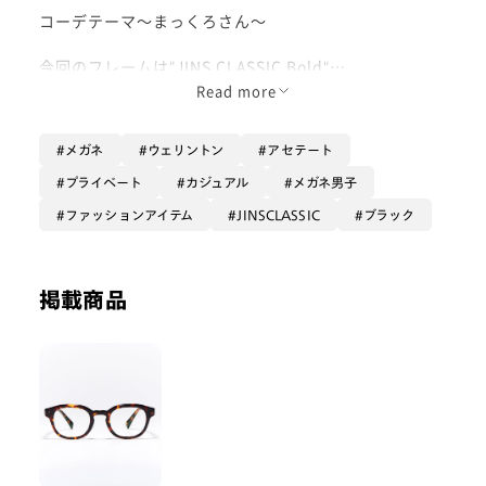
コーデテーマ〜まっくろさん〜
今回のフレームは"JINS CLASSIC Bold"
フレームにしっかり厚みがありインパクト◎
Read more
カラーもただのブラックではなく、デミ柄が入っていて
珍しく一目惚れしました🥰
メガネ
ウェリントン
アセテート
カジュアルな服でもメガネをワンポイントとして使って
プライベート
カジュアル
メガネ男子
いただけると思います！
ファッションアイテム
JINSCLASSIC
ブラック
今回のようなオールブラックコーデでも統一感があって
いいですよね！
個性がありつつもどんな服装でも意外と合わせやすいオ
掲載商品
ールラウンダーです👍
今ならブルーライトを手軽にカットする「JINS SCREE
N LENS」が、￥8,800以上のフレームをお買い上げで
追加料金￥0！
※オンラインショップ限定
メガネ: JINS CLASSIC Bold