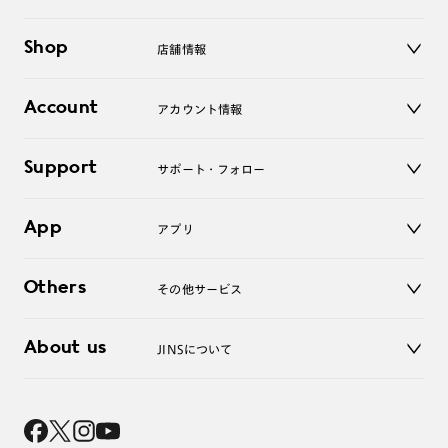
メガネ
Shop
店舗情報
サングラス
レンズ
店舗
コンタクトレンズ
Account
アカウント情報
オンラインショップ
老眼鏡
キッズ
マイページ／ログイン
Support
アクセサリー
サポート・フォロー
ログアウト
LINE公式アカウント
お知らせ
App
アプリ
よくあるご質問
ご利用ガイド
JINSアプリ
お問い合わせ
Others
その他サービス
3D WEB試着
About us
JINSについて
レンズ交換
オンラインギフト
Magnify Life
価格案内
会社概要
採用情報