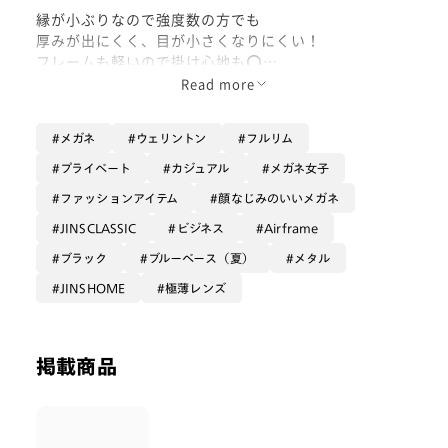
縁が小ぶりなので強度数の方でも
厚みが出にくく、目が小さくなりにくい！
フレームも軽いので掛け心地も⭕️
Read more
ぜひゲットしてください(´u`)
メガネ
ウェリントン
フルリム
プライベート
カジュアル
メガネ女子
ファッションアイテム
顔なじみのいいメガネ
JINSCLASSIC
ビジネス
Airframe
ブラック
ブルーベース（夏）
メタル
JINSHOME
極薄レンズ
掲載商品