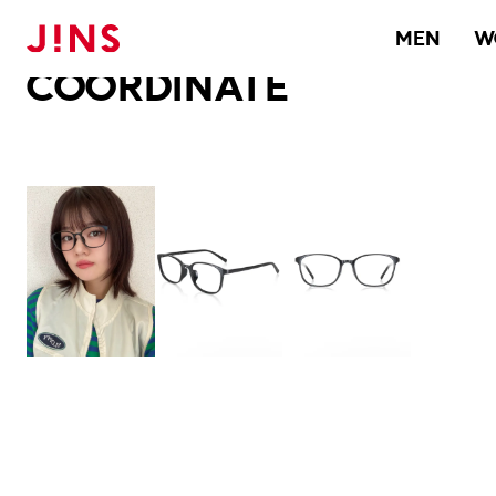
メガネのJINS TOP
JINS MEGANE STYLE
COORDINATE
MEN
W
COORDINATE