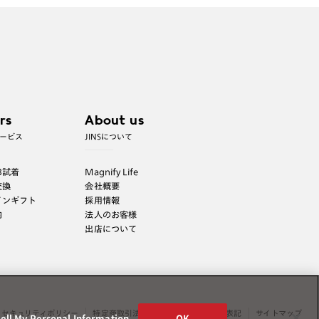
rs
About us
ービス
JINSについて
B試着
Magnify Life
交換
会社概要
インギフト
採用情報
内
法人のお客様
出店について
セキュリティポリシー
特定商取引法表示
薬機法に関する表記
サイトマップ
ell My Personal Information
OK