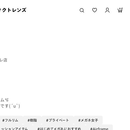
タクトレンズ
0
ーレ店
ム🫧
す(´u`)
フルリム
樹脂
プライベート
メガネ女子
ァッションアイテム
はじめてメガネにおすすめ
Airframe