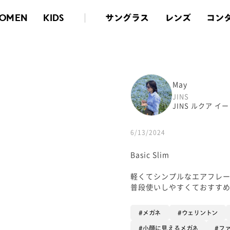
サングラス
レンズ
コン
OMEN
KIDS
May
JINS
JINS ルクア イ
6/13/2024
Basic Slim
軽くてシンプルなエアフレー
普段使いしやすくておすすめで
メガネ
ウェリントン
小顔に見えるメガネ
フ