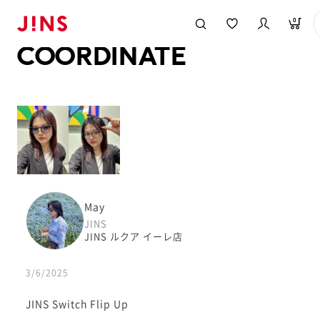
メガネのJINS TOP
JINS MEGANE STYLE
COORDINATE
0
COORDINATE
May
JINS
JINS ルクア イーレ店
3/6/2025
JINS Switch Flip Up