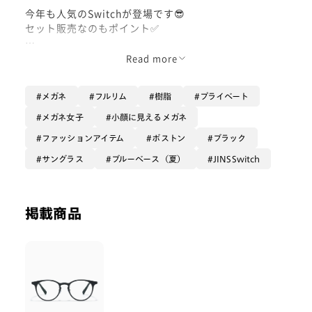
今年も人気のSwitchが登場です😎
セット販売なのもポイント✅
メガネユーザーは1本は持っておくべき！
Read more
ゲットしてねん(´u`)
メガネ
フルリム
樹脂
プライベート
メガネ女子
小顔に見えるメガネ
ファッションアイテム
ボストン
ブラック
サングラス
ブルーベース（夏）
JINSSwitch
掲載商品