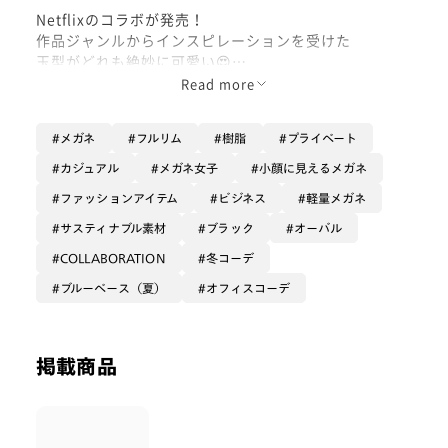
Netflixのコラボが発売！
作品ジャンルからインスピレーションを受けた
玉型がどれも絶妙に可愛い😍
Read more
私はromanceをチョイスしました🩷
メガネ
フルリム
樹脂
プライベート
めっちゃ軽いからおうち時間に最適
カジュアル
メガネ女子
小顔に見えるメガネ
ゲットしてね(´u`)
ファッションアイテム
ビジネス
軽量メガネ
サスティナブル素材
ブラック
オーバル
COLLABORATION
冬コーデ
ブルーベース（夏）
オフィスコーデ
掲載商品