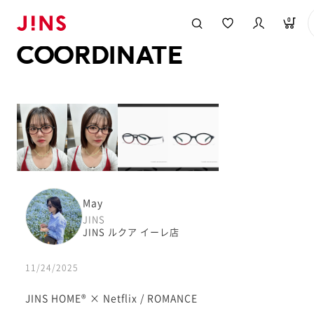
メガネのJINS TOP
JINS MEGANE STYLE
COORDINATE
0
COORDINATE
May
JINS
JINS ルクア イーレ店
11/24/2025
JINS HOME® × Netflix / ROMANCE