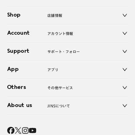
メガネ
Shop
店舗情報
サングラス
レンズ
店舗
コンタクトレンズ
Account
アカウント情報
オンラインショップ
老眼鏡
キッズ
マイページ／ログイン
Support
アクセサリー
サポート・フォロー
ログアウト
LINE公式アカウント
お知らせ
App
アプリ
よくあるご質問
ご利用ガイド
JINSアプリ
お問い合わせ
Others
その他サービス
3D WEB試着
About us
JINSについて
レンズ交換
オンラインギフト
Magnify Life
価格案内
会社概要
採用情報