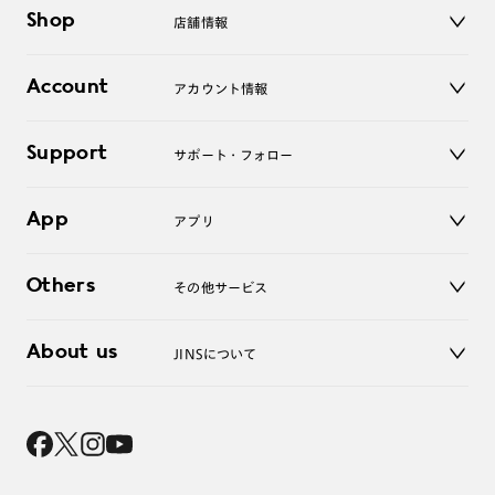
メガネ
Shop
店舗情報
サングラス
レンズ
店舗
コンタクトレンズ
Account
アカウント情報
オンラインショップ
老眼鏡
キッズ
マイページ／ログイン
Support
アクセサリー
サポート・フォロー
ログアウト
LINE公式アカウント
お知らせ
App
アプリ
よくあるご質問
ご利用ガイド
JINSアプリ
お問い合わせ
Others
その他サービス
3D WEB試着
About us
JINSについて
レンズ交換
オンラインギフト
Magnify Life
価格案内
会社概要
採用情報
法人のお客様