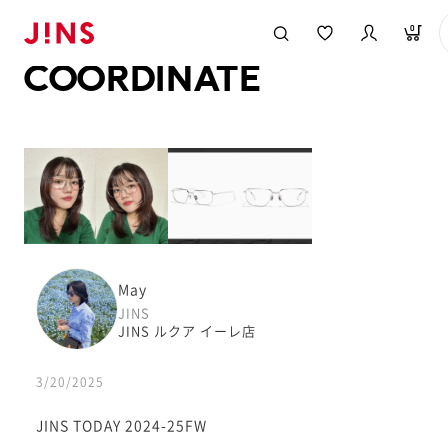
メガネのJINS TOP
JINS MEGANE STYLE
COORDINATE
0
COORDINATE
May
JINS
JINS ルクア イーレ店
3/20/2025
JINS TODAY 2024-25FW