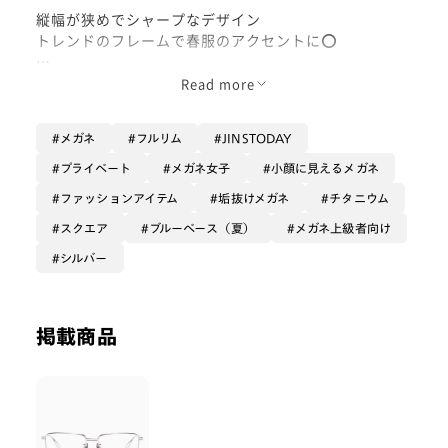
縦幅が狭めでシャープなデザイン
トレンドのフレームで春服のアクセントに⭕️
丸顔さんにもおすすめ🌷
Read more
ゲットしてね(´u`)
メガネ
フルリム
JINSTODAY
プライベート
メガネ女子
小顔に見えるメガネ
ファッションアイテム
垢抜けメガネ
チタニウム
スクエア
ブルーベース（夏）
メガネ上級者向け
シルバー
掲載商品