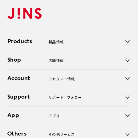
Products
製品情報
メガネ
Shop
店舗情報
サングラス
レンズ
店舗
コンタクトレンズ
Account
アカウント情報
オンラインショップ
老眼鏡
キッズ
マイページ／ログイン
Support
アクセサリー
サポート・フォロー
ログアウト
LINE公式アカウント
お知らせ
App
アプリ
よくあるご質問
ご利用ガイド
JINSアプリ
お問い合わせ
Others
その他サービス