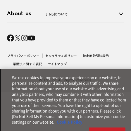
3D WEB試着
About us
JINSについて
レンズ交換
オンラインギフト
Magnify Life
価格案内
会社概要
採用情報
法人のお客様
出店について
プライバシーポリシー
セキュリティポリシー
特定商取引法表示
薬機法に関する表記
サイトマップ
We use cookies to improve your experience on our website, to
© JINS Inc. All Rights Reserved.
personalize content and ads, to analyze our traffic. We share
information about your use of our website with advertising and
analytics partners, who may combine it with other information
that you have provided to them or that they have collected from
your use of their services. You have the right to opt-out of our
sharing information about you with our partners. Please click
[Do Not Sell My Personal Information] to customize your cookie
settings on our website.
Cookie Policy