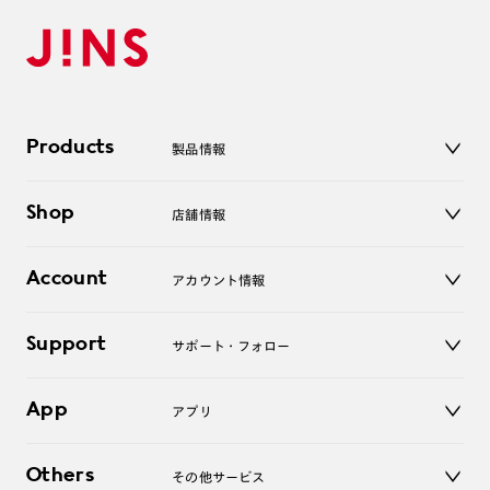
Products
製品情報
メガネ
Shop
店舗情報
サングラス
レンズ
店舗
コンタクトレンズ
Account
アカウント情報
オンラインショップ
老眼鏡
キッズ
マイページ／ログイン
Support
アクセサリー
サポート・フォロー
ログアウト
LINE公式アカウント
お知らせ
App
アプリ
よくあるご質問
ご利用ガイド
JINSアプリ
お問い合わせ
Others
その他サービス