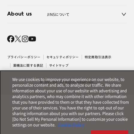
3D WEB試着
About us
JINSについて
レンズ交換
オンラインギフト
Magnify Life
価格案内
会社概要
採用情報
法人のお客様
出店について
プライバシーポリシー
セキュリティポリシー
特定商取引法表示
薬機法に関する表記
サイトマップ
We use cookies to improve your experience on our website, to
© JINS Inc. All Rights Reserved.
personalize content and ads, to analyze our traffic. We share
information about your use of our website with advertising and
analytics partners, who may combine it with other information
that you have provided to them or that they have collected from
your use of their services. You have the right to opt-out of our
sharing information about you with our partners. Please click
[Do Not Sell My Personal Information] to customize your cookie
settings on our website.
Cookie Policy