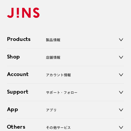
Products
製品情報
メガネ
Shop
店舗情報
サングラス
レンズ
店舗
コンタクトレンズ
Account
アカウント情報
オンラインショップ
老眼鏡
キッズ
マイページ／ログイン
Support
アクセサリー
サポート・フォロー
ログアウト
LINE公式アカウント
お知らせ
App
アプリ
よくあるご質問
ご利用ガイド
JINSアプリ
お問い合わせ
Others
その他サービス