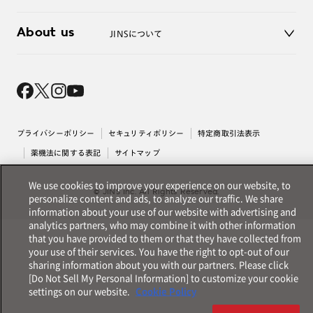
3D WEB試着
About us
JINSについて
レンズ交換
オンラインギフト
Magnify Life
価格案内
会社概要
採用情報
法人のお客様
出店について
プライバシーポリシー
セキュリティポリシー
特定商取引法表示
薬機法に関する表記
サイトマップ
We use cookies to improve your experience on our website, to
© JINS Inc. All Rights Reserved.
personalize content and ads, to analyze our traffic. We share
information about your use of our website with advertising and
analytics partners, who may combine it with other information
that you have provided to them or that they have collected from
your use of their services. You have the right to opt-out of our
sharing information about you with our partners. Please click
[Do Not Sell My Personal Information] to customize your cookie
settings on our website.
Cookie Policy