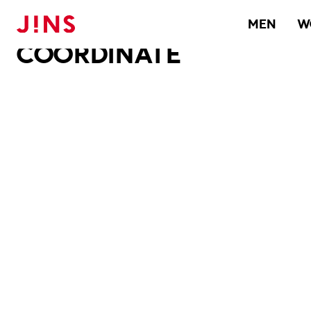
メガネのJINS TOP
JINS MEGANE STYLE
COORDINATE
MEN
W
COORDINATE