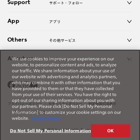
Support
アクセサリー
サポート・フォロー
ログアウト
LINE公式アカウント
お知らせ
App
アプリ
よくあるご質問
ご利用ガイド
JINSアプリ
お問い合わせ
Others
その他サービス
3D WEB試着
About us
We use cookies to improve your experience on our
JINSについて
レンズ交換
website, to personalize content and ads, to analyze
オンラインギフト
our traffic. We share information about your use of
Magnify Life
価格案内
our website with advertising and analytics partners,
会社概要
who may combine it with other information that you
採用情報
have provided to them or that they have collected
法人のお客様
from your use of their services. You have the right to
opt-out of our sharing information about you with
出店について
プライバシーポリシー
セキュリティポリシー
特定商取引法表示
our partners. Please click [Do Not Sell My Personal
Information] to customize your cookie settings on our
薬機法に関する表記
サイトマップ
website.
Cookie Policy
© JINS Inc. All Rights Reserved.
Do Not Sell My Personal Information
OK