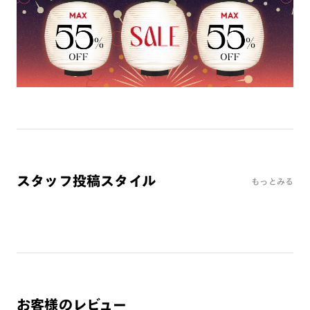
ミラーレンズ
※オンラインショップで作成可能なレンズはショッピングカート内で表示され
るレンズに限ります。それ以外の対応レンズについてはJINS実店舗でお取り扱
いしております。
※注文時に【度つき】→【レンズ交換券を発行】をお選びのうえ、店頭にてオ
プションレンズ代金をお支払いください。（※一部レンズ交換不可の商品を
除きます。）
※お選び頂くフレームや度数によっては作成できない場合がございます。
※RIM限定の記載があるカラーレンズは商品名に＜R!M＞の記載があるフレー
ムのみの対応となります。
※詳しくは
レンズガイド
をご確認ください。
スタッフ投稿スタイル
もっとみる
よくある質問
Q
オンラインショップで遠近両用レンズ（累進レンズ）のメ
ガネを作成できますか？
A
オンラインショップで遠近両用レンズ（クリアレンズの
み）をご注文の場合、レンズ交換券を選択後に店舗にて度
お客様のレビュー