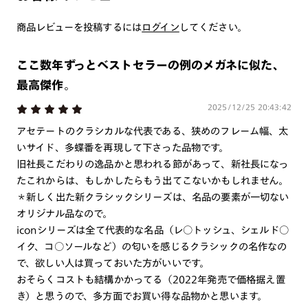
つき対応可能です。
商品とレンズ交換券が届きましたらお近くのJINS店舗へご
商品レビューを投稿するには
ログイン
してください。
持参ください。なお、特注レンズの為、後日お渡しとなり
作成日数をいただきます。
ここ数年ずっとベストセラーの例のメガネに似た、
最高傑作。
ご注文の手順は以下をご参照ください。
2025/12/25 20:43:42
1. カート画面内「レンズ選択へ」ボタンより「度つきレン
アセテートのクラシカルな代表である、狭めのフレーム幅、太
ズまたは店舗でレンズ作成」を選択
いサイド、多蝶番を再現して下さった品物です。
2. 遠近レンズより「遠近両用」を選択のうえ、購入手続き
旧社長こだわりの逸品かと思われる節があって、新社長になっ
画面へ
たこれからは、もしかしたらもう出てこないかもしれません。
＊新しく出た新クラシックシリーズは、名品の要素が一切ない
3. 「度数がわからない方・店舗でレンズ作成」を選択
オリジナル品なので。
※オプションレンズと組み合わせた遠近両用（累進）レンズはオンラインシ
iconシリーズは全て代表的な名品（レ○トッシュ、シェルド○
ョップでご注文できません。
イク、コ○ソールなど）の匂いを感じるクラシックの名作なの
※フレームの天地幅は30mm以上推奨です。その他注意事項はレンズガイド
をご参照ください。
で、欲しい人は買っておいた方がいいです。
※JINS極上遠近レンズは追加料金22,000円（税込み）を頂戴いたします。
おそらくコストも結構かかってる（2022年発売で価格据え置
※単焦点レンズでレンズ交換券を選択の場合、店舗で遠近両用代5,500円
き）と思うので、多方面でお買い得な品物かと思います。
（税込み）を頂戴いたします。