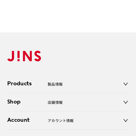
Products
製品情報
メガネ
Shop
店舗情報
サングラス
レンズ
店舗
コンタクトレンズ
Account
アカウント情報
オンラインショップ
老眼鏡
キッズ
マイページ／ログイン