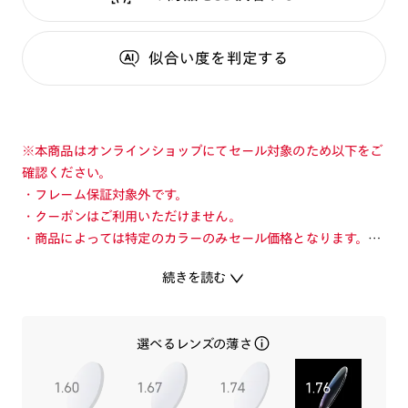
似合い度
を判定する
※本商品はオンラインショップにてセール対象のため以下をご
確認ください。
・フレーム保証対象外です。
・クーポンはご利用いただけません。
・商品によっては特定のカラーのみセール価格となります。カ
ラーを切り替えてご確認ください。
続きを読む
・店舗とオンラインショップで価格が異なる場合があります。
・店舗在庫ボタンを選択している際は通常価格となります。店
舗でご購入の場合は店頭価格をご確認ください。
選べるレンズの薄さ
アイウエア黄金期、1950年代のアメリカで愛されたフレーム
を現代に復刻。