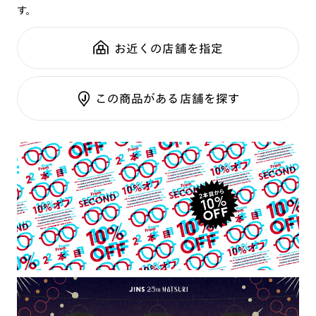
す。
鼻パッド：
フレーム一体型
可視光調光SCREEN
全国の店舗で無料フィッティング
フレーム素材：
フロント：アセテート
調光レンズ
修理のご相談もいつでもお気軽に
お近くの店舗を指定
テンプル：アセテート
調光UVダブルカット
調光SCREEN
ご利用ガイド
くもり止めレンズ
この商品がある店舗を探す
カラーレンズ：ダークカラー
カラーレンズ：ミディアムカラー
カラーレンズ：ライトカラー
カラーレンズ：トレンドカラー
コンシーラーカラー
コンシーラーカラーUVダブルカット
チークカラー
偏光レンズ
アクティブレンズ
UVダブルカットレンズ
JINS VIOLET+