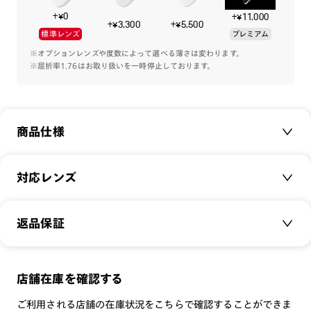
+¥0
+¥11,000
当時から使用されているボリュームのある5枚丁番と厚生地の
+¥3,300
+¥5,500
標準レンズ
プレミアム
重厚感あるアセテート。その磨き上げられたツヤから当時の空
気を感じ取ることができる。
※オプションレンズや度数によって選べる薄さは変わります。
※屈折率1.76はお取り扱いを一時停止しております。
テンプルエンドには古代文明からみられる歴史的モチーフであ
るフルール・ド・リスの装飾を。
時代に流されない当時の表情をお楽しみください。
商品仕様
※フレームの柄について
カラーの特性上、柄の入り方や濃淡に個体差が生じます。その
ため、お届けする商品の模様は掲載画像と差異がございます。
商品名：
Iconic Classic
対応レンズ
品番：
MCF-23A-013
サイズ：
クリアレンズ（常用・老眼鏡用）
47.4□24.0-149.0○40
返品保証
無敵コーティング
重さ：
35
g
重さについて
遠近レンズ
スタイル：
ウェリントン
JINS SCREEN
メガネの度数が合わなくなっても、
店舗在庫を確認する
シリーズ：
CLASSIC
可視光調光レンズ
ご購入から半年間、2回まで交換保証可能
性別：
MEN
ご利用される店舗の在庫状況をこちらで確認することができま
可視光調光UVダブルカットレンズ