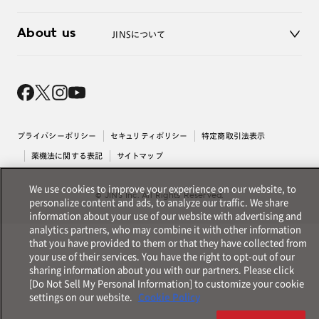
3D WEB試着
About us
JINSについて
レンズ交換
オンラインギフト
Magnify Life
価格案内
会社概要
採用情報
法人のお客様
出店について
プライバシーポリシー
セキュリティポリシー
特定商取引法表示
薬機法に関する表記
サイトマップ
We use cookies to improve your experience on our website, to
© JINS Inc. All Rights Reserved.
personalize content and ads, to analyze our traffic. We share
information about your use of our website with advertising and
analytics partners, who may combine it with other information
that you have provided to them or that they have collected from
your use of their services. You have the right to opt-out of our
sharing information about you with our partners. Please click
[Do Not Sell My Personal Information] to customize your cookie
settings on our website.
Cookie Policy