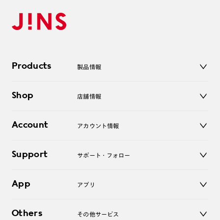
Products
製品情報
メガネ
Shop
店舗情報
サングラス
レンズ
店舗
コンタクトレンズ
Account
アカウント情報
オンラインショップ
老眼鏡
キッズ
マイページ／ログイン
Support
アクセサリー
サポート・フォロー
ログアウト
LINE公式アカウント
お知らせ
App
アプリ
よくあるご質問
ご利用ガイド
JINSアプリ
お問い合わせ
Others
その他サービス