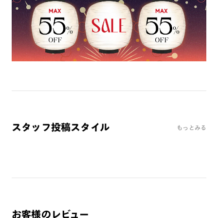
ミラーレンズ
※オンラインショップで作成可能なレンズはショッピングカート内で表示され
るレンズに限ります。それ以外の対応レンズについてはJINS実店舗でお取り扱
いしております。
※注文時に【度つき】→【レンズ交換券を発行】をお選びのうえ、店頭にてオ
プションレンズ代金をお支払いください。（※一部レンズ交換不可の商品を
除きます。）
※お選び頂くフレームや度数によっては作成できない場合がございます。
※RIM限定の記載があるカラーレンズは商品名に＜R!M＞の記載があるフレー
ムのみの対応となります。
※詳しくは
レンズガイド
をご確認ください。
スタッフ投稿スタイル
もっとみる
よくある質問
Q
オンラインショップで遠近両用レンズ（累進レンズ）のメ
ガネを作成できますか？
A
オンラインショップで遠近両用レンズ（クリアレンズの
み）をご注文の場合、レンズ交換券を選択後に店舗にて度
お客様のレビュー