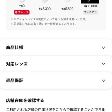
+¥0
+¥11,000
当時から使用されているボリュームのある5枚丁番と厚生地の
+¥3,300
+¥5,500
標準レンズ
プレミアム
重厚感あるアセテート。その磨き上げられたツヤから当時の空
気を感じ取ることができる。
※オプションレンズや度数によって選べる薄さは変わります。
※屈折率1.76はお取り扱いを一時停止しております。
テンプルエンドには古代文明からみられる歴史的モチーフであ
るフルール・ド・リスの装飾を。
時代に流されない当時の表情をお楽しみください。
商品仕様
商品名：
Iconic Classic
対応レンズ
品番：
MMF-23A-015
サイズ：
クリアレンズ（常用・老眼鏡用）
47.6□22.5-149.0○40
返品保証
無敵コーティング
重さ：
39.5
g
重さについて
遠近レンズ
スタイル：
サーモント
JINS SCREEN
メガネの度数が合わなくなっても、
店舗在庫を確認する
シリーズ：
CLASSIC
可視光調光レンズ
ご購入から半年間、2回まで交換保証可能
性別：
MEN
ご利用される店舗の在庫状況をこちらで確認することができま
可視光調光UVダブルカットレンズ