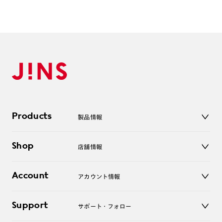
Products
製品情報
メガネ
Shop
店舗情報
サングラス
レンズ
店舗
コンタクトレンズ
Account
アカウント情報
オンラインショップ
老眼鏡
キッズ
マイページ／ログイン
Support
アクセサリー
サポート・フォロー
ログアウト
LINE公式アカウント