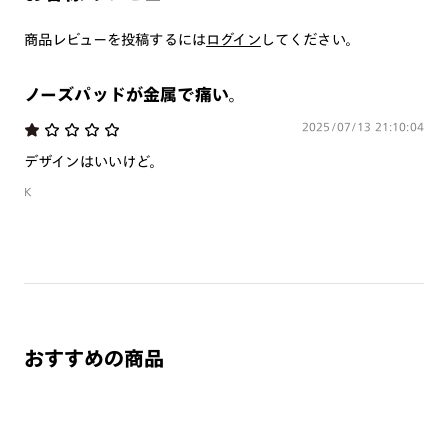
つき対応可能です。
商品とレンズ交換券が届きましたらお近くのJINS店舗へご
商品レビューを投稿するには
ログイン
してください。
持参ください。なお、特注レンズの為、後日お渡しとなり
作成日数をいただきます。
ノーズパッドが金属で痛い。
2025/07/13 21:10:04
ご注文の手順は以下をご参照ください。
デザインはいいけど。
1. カート画面内「レンズ選択へ」ボタンより「度つきレン
K
ズまたは店舗でレンズ作成」を選択
2. 遠近レンズより「遠近両用」を選択のうえ、購入手続き
画面へ
3. 「度数がわからない方・店舗でレンズ作成」を選択
※オプションレンズと組み合わせた遠近両用（累進）レンズはオンラインシ
ョップでご注文できません。
おすすめの商品
※フレームの天地幅は30mm以上推奨です。その他注意事項はレンズガイド
をご参照ください。
※JINS極上遠近レンズは追加料金22,000円（税込み）を頂戴いたします。
※単焦点レンズでレンズ交換券を選択の場合、店舗で遠近両用代5,500円
（税込み）を頂戴いたします。