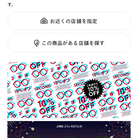
す。
鼻パッド：
クリングスタイプ
可視光調光SCREEN
全国の店舗で無料フィッティング
フレーム素材：
フロント：メタル
調光レンズ
修理のご相談もいつでもお気軽に
お近くの店舗を指定
テンプル：アセテート
調光UVダブルカット
調光SCREEN
ご利用ガイド
くもり止めレンズ
この商品がある店舗を探す
カラーレンズ：ダークカラー
カラーレンズ：ミディアムカラー
カラーレンズ：ライトカラー
カラーレンズ：トレンドカラー
コンシーラーカラー
コンシーラーカラーUVダブルカット
チークカラー
偏光レンズ
アクティブレンズ
UVダブルカットレンズ
JINS VIOLET+