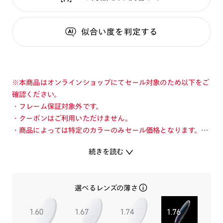
似合い度
を判定する
※本商品はオンラインショップにてセール対象のため以下をご
確認ください。
・フレーム保証対象外です。
・クーポンはご利用いただけません。
・商品によっては特定のカラーのみセール価格となります。カ
ラーを切り替えてご確認ください。
続きを読む
・店舗とオンラインショップで価格が異なる場合があります。
・店舗在庫ボタンを選択している際は通常価格となります。店
舗でご購入の場合は店頭価格をご確認ください。
選べるレンズの薄さ
アイウエア黄金期、1950年代のアメリカで愛されたフレーム
を現代に復刻。