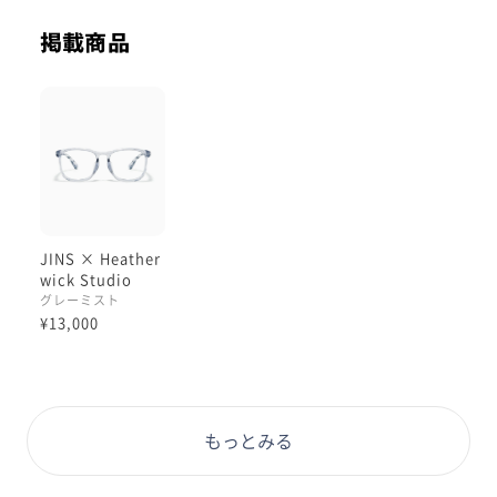
す。
掲載商品
見た目の美しさはもちろん、長時間かけるという機能の
面まで担保された優れたフレームです。
今回のデザインコンセプトテーマは【Liquid(液体)】
メガネ＝直線的なフォルムという既成概念を捨て、
水面に広がる波紋や、液体の流れをフレームに見事に落
とし込みました。
カラーバリエーションは全6色。
JINS × Heather
着用のGray Mistは水面に漂う霞がかった空気感を反映
wick Studio
した、柔らかくニュートラルなトーン。
グレーミスト
優しく落ち着いた印象を演出したい方にオススメです。
¥13,000
レンズカスタムはフレームカラーに合わせた【ライトア
ッシュ】が人気です！
ぜひお試しくださいませ！
もっとみる
#JINS #HetherwickStudio