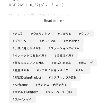
UGF-26S-110_52(グレーミスト)
ウェリントン型のセル(エア)フレーム
Read more
JINS×デザイナー集団【Heatherwick Studio】のフレ
ームが発売です！
メガネ
ウェリントン
フルリム
クリア
Heatherwick Studioとしては初のメガネデザインへの
プライベート
カジュアル
メガネ女子
挑戦。
小顔に見えるメガネ
ファッションアイテム
まず液体のようなポコポコとした左右非対称のラインが
インパクトのあるメガネ
垢抜けメガネ
目を引くこちらのシリーズ。
顔なじみのいいメガネ
太ぶちメガネ
春コーデ
軽量樹脂素材を採用しており、エアフレームシリーズ同
軽量メガネ
メガネに似合うメイク
グレー
様に非常に軽く柔らかな掛け心地です。
JINSDesignProject
サスティナブル素材
独特な見た目に反し、かけると意外にも顔に馴染みま
Airframe
リンクコーデができる
す。
角がなく、逆に丸すぎることもないですが、全体的なデ
メガネ上級者向け
ブルーベース（冬）
ザインはやや大きめのベーシックなウェリントン型の体
ブルベメイク
を保っているので
変に浮くことがないというかけて驚く絶妙な仕上がりで