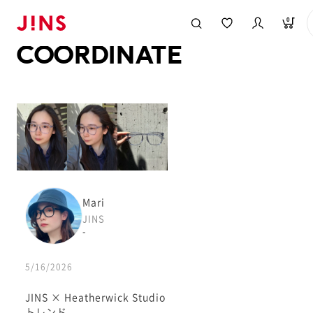
メガネのJINS TOP
JINS MEGANE STYLE
COORDINATE
0
COORDINATE
Mari
JINS
-
5/16/2026
JINS × Heatherwick Studio
トレンド