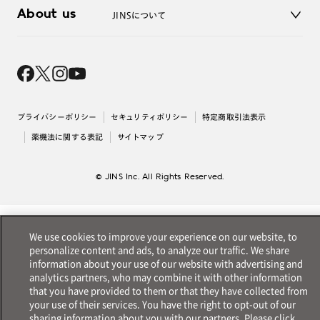
3D WEB試着
About us
JINSについて
レンズ交換
オンラインギフト
Magnify Life
価格案内
会社概要
採用情報
法人のお客様
出店について
プライバシーポリシー
セキュリティポリシー
特定商取引法表示
薬機法に関する表記
サイトマップ
© JINS Inc. All Rights Reserved.
We use cookies to improve your experience on our website, to
personalize content and ads, to analyze our traffic. We share
information about your use of our website with advertising and
analytics partners, who may combine it with other information
that you have provided to them or that they have collected from
your use of their services. You have the right to opt-out of our
sharing information about you with our partners. Please click