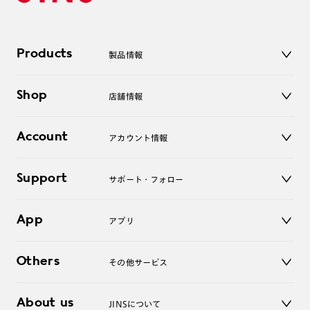
Products
製品情報
メガネ
Shop
店舗情報
サングラス
レンズ
店舗
コンタクトレンズ
Account
アカウント情報
オンラインショップ
老眼鏡
キッズ
マイページ／ログイン
Support
アクセサリー
サポート・フォロー
ログアウト
LINE公式アカウント
お知らせ
App
アプリ
よくあるご質問
ご利用ガイド
JINSアプリ
お問い合わせ
Others
その他サービス
3D WEB試着
About us
JINSについて
レンズ交換