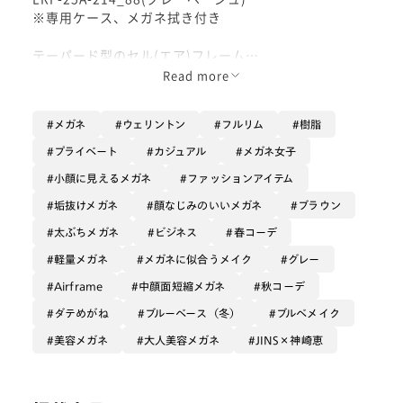
※専用ケース、メガネ拭き付き
テーパード型のセル(エア)フレーム
Read more
大人気美容家 神崎恵さん×JINSのコラボフレームが発
売です！
メガネ
ウェリントン
フルリム
樹脂
美容の観点からお顔を美しく見せてくれるようデザイン
されたこちらのシリーズ。
プライベート
カジュアル
メガネ女子
小顔に見えるメガネ
ファッションアイテム
着用モデルはお顔の余白を埋めてくれる ボリューム感
あるテーパードタイプです。
垢抜けメガネ
顔なじみのいいメガネ
ブラウン
太ぶちメガネ
ビジネス
春コーデ
フレームのヨロイ(目尻側)は角張らせてメリハリを、レ
軽量メガネ
メガネに似合うメイク
グレー
ンズは丸みを持たせて顔なじみの良さを担保しました。
Airframe
中顔面短縮メガネ
秋コーデ
ヨロイを広くし、こめかみまで隠すことでお顔が見える
ダテめがね
ブルーベース（冬）
ブルベメイク
面積を抑えてくれます。
美容メガネ
大人美容メガネ
JINS×神崎恵
更にフレームでお顔の中に逆三角形を作ることにより、
すっきりしたフェイスラインを印象づけ、お顔を引き上
げて縦幅・横幅を共にカバーする効果も。