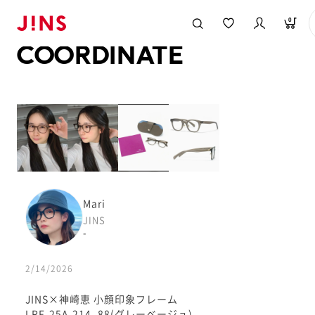
メガネのJINS TOP
JINS MEGANE STYLE
COORDINATE
0
COORDINATE
Mari
JINS
-
2/14/2026
JINS×神崎恵 小顔印象フレーム
LRF-25A-214_88(グレーベージュ)