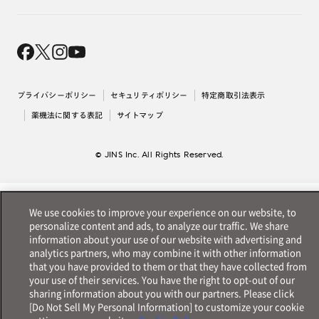
オンラインギフト
Magnify Life
価格案内
会社概要
採用情報
法人のお客様
出店について
プライバシーポリシー
セキュリティポリシー
特定商取引法表示
薬機法に関する表記
サイトマップ
© JINS Inc. All Rights Reserved.
We use cookies to improve your experience on our website, to
personalize content and ads, to analyze our traffic. We share
information about your use of our website with advertising and
analytics partners, who may combine it with other information
that you have provided to them or that they have collected from
your use of their services. You have the right to opt-out of our
sharing information about you with our partners. Please click
[Do Not Sell My Personal Information] to customize your cookie