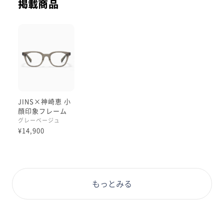
掲載商品
色味は肌なじみの良いグレーベージュ。
パーソナルカラー問わず掛けやすいカラーリングです。
専用ケースも素敵な仕上がりで、開口部の留め金はマグ
ネット仕様なので力を入れずにパチンと留められます。
レンズカスタムはナチュラルにお顔の余白を埋めてくれ
る【コンシーラーカラー/ソフトイエロー】がオスス
メ。
JINS×神崎恵 小
くすみ見えの原因となるイエローライトを吸収して、お
顔印象フレーム
グレーベージュ
肌をより一層キレイに見せてくれますよ◎
¥14,900
UVケアの気になる方は併せて【UVダブルカットレン
ズ】も重ねがけ可能です。
ぜひお試しくださいませ！
もっとみる