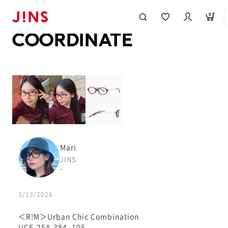
メガネのJINS TOP
JINS MEGANE STYLE
COORDINATE
0
COORDINATE
Mari
JINS
-
3/13/2026
＜R!M＞Urban Chic Combination
UCF-25A-384_105