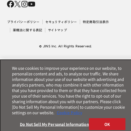
採用情報
法人のお客様
出店について
プライバシーポリシー
セキュリティポリシー
特定商取引法表示
薬機法に関する表記
サイトマップ
© JINS Inc. All Rights Reserved.
We use cookies to improve your experience on our website, to
personalize content and ads, to analyze our traffic. We share
information about your use of our website with advertising and
analytics partners, who may combine it with other information
that you have provided to them or that they have collected from
your use of their services. You have the right to opt-out of our
sharing information about you with our partners. Please click
[Do Not Sell My Personal Information] to customize your cookie
settings on our website.
Cookie Policy
Do Not Sell My Personal Information
OK