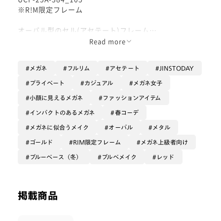
※R!M限定フレーム
オーバル型のセル(アセテート)フレーム
Read more
海外トレンドでもよく見られる人気の玉型を、スリムで
かけやすくデザインしたシリーズです！
メガネ
フルリム
アセテート
JINSTODAY
目元の血色感を美しく魅せる赤縁フレーム。
プライベート
カジュアル
メガネ女子
ワインレッド系の色味ですが、青みの少ない赤なのでパ
小顔に見えるメガネ
ファッションアイテム
ーソナルカラー問わず掛けやすいです◎
インパクトのあるメガネ
春コーデ
目尻のメタルパーツが透けて見える所が品良く華やかに
メガネに似合うメイク
オーバル
メタル
見せてくれます。
ゴールド
RIM限定フレーム
メガネ上級者向け
横幅が広いので、度数が強い方や黒目の距離が狭い方は
ブルーベース（冬）
ブルベメイク
レッド
作成制限がかかる可能性がございます。
ご不安な際は店舗にてご相談くださいませ。
掲載商品
キレイなフレームカラーを活かしてカラーレンズカスタ
ムも素敵です😊
オススメは【ライトカラー ピンク】【ミディアムカラ