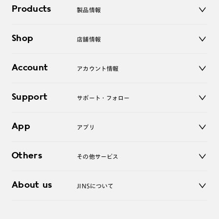
Products
製品情報
メガネ
Shop
店舗情報
サングラス
レンズ
店舗
コンタクトレンズ
Account
アカウント情報
オンラインショップ
老眼鏡
キッズ
マイページ／ログイン
Support
アクセサリー
サポート・フォロー
ログアウト
LINE公式アカウント
お知らせ
App
アプリ
よくあるご質問
ご利用ガイド
JINSアプリ
お問い合わせ
Others
その他サービス
3D WEB試着
About us
JINSについて
レンズ交換
オンラインギフト
Magnify Life
価格案内
会社概要