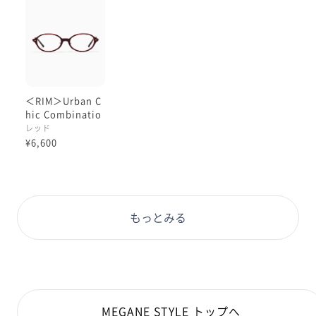
ー ローズ】などなど。
ぜひお試しくださいませ！
※こちらの商品はオンラインショップ、R!M店舗のみの
お取り扱いです。
＜RIM＞Urban C
※フレームの柄について
hic Combinatio
カラーの特性上、柄の入り方や濃淡に個体差が生じま
n
レッド
す。そのため、お届けする商品の模様は掲載画像と差異
¥6,600
がございます
もっとみる
MEGANE STYLE トップへ