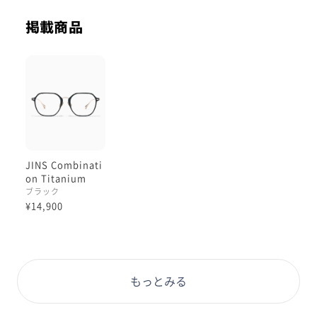
角が多いフレームは、どんなお顔型の方にも似合いやす
いと言われています。
掲載商品
丸やスクエア型よりも見かけない形なので、メガネが似
合わないと思っている方、ぜひ試してみていただきたい
です！
レンズカスタムは広い天地幅を活かした【チークカラー
レンズ/ボルドー】がおすすめ。
色味をしっかり採れるよう、可能であればアイポイント
は+7.0以上を推奨します。
JINS Combinati
on Titanium
チークカラー全3色中、最もナチュラルなしっとりとし
ブラック
た青みピンクなので、ほんのり色味を入れたい方に◎
¥14,900
ぜひお試しくださいませ！
#PD58 #丸顔 #PCウィンター #コンビチタン #コンビネ
ーションチタニウム
もっとみる