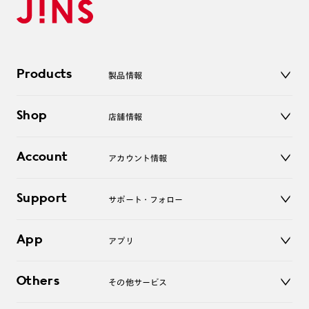
Products
製品情報
メガネ
Shop
店舗情報
サングラス
レンズ
店舗
コンタクトレンズ
Account
アカウント情報
オンラインショップ
老眼鏡
キッズ
マイページ／ログイン
Support
アクセサリー
サポート・フォロー
ログアウト
LINE公式アカウント
お知らせ
App
アプリ
よくあるご質問
ご利用ガイド
JINSアプリ
お問い合わせ
Others
その他サービス