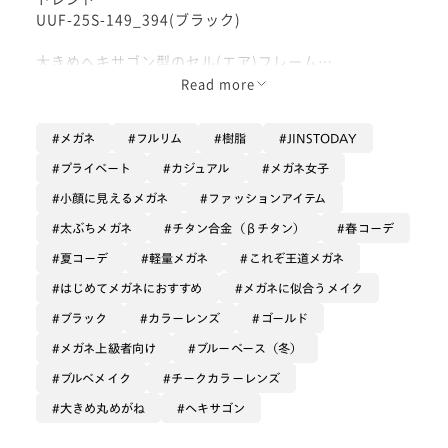
UUF-25S-149_394(ブラック)
大きめヘキサゴン型のセル(エア)フレーム
Read more
見た目とかけ心地を抜群に両立しているJINS人気シリ
ーズから、2025年新モデルが登場です！
メガネ
フルリム
樹脂
JINSTODAY
今回のテーマは【黄金比アイウエア】
プライベート
カジュアル
メガネ女子
メガネを掛けた時のお顔を黄金比率に魅せてくれるよ
小顔に見えるメガネ
ファッションアイテム
う、サイジングやデザインなどが改良されています。
太ぶちメガネ
チタン合金（βチタン）
春コーデ
セル部分は定番のツヤありブラックに、ツル部分は華や
夏コーデ
軽量メガネ
これぞ王道メガネ
かなイエローゴールド。
はじめてメガネにおすすめ
メガネに似合うメイク
正面はほっそりした軽量樹脂、ツルはチタン系素材、鼻
ブラック
カラーレンズ
ゴールド
パッドはフレームと同系色のメタル素材で出来ており、
メガネ上級者向け
ブルーベース（冬）
軽くしなやか、快適なかけ心地です。
ブルベメイク
チークカラーレンズ
多角形フレームの中でも、こちらはブリッジのインパク
大きめ丸めがね
ヘキサゴン
トが強く、カジュアルでありつつ華やかな雰囲気です。