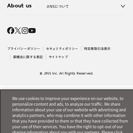
3D WEB試着
About us
JINSについて
レンズ交換
オンラインギフト
Magnify Life
価格案内
会社概要
採用情報
法人のお客様
出店について
プライバシーポリシー
セキュリティポリシー
特定商取引法表示
薬機法に関する表記
サイトマップ
© JINS Inc. All Rights Reserved.
We use cookies to improve your experience on our website, to
personalize content and ads, to analyze our traffic. We share
information about your use of our website with advertising and
analytics partners, who may combine it with other information
that you have provided to them or that they have collected from
your use of their services. You have the right to opt-out of our
sharing information about you with our partners. Please click